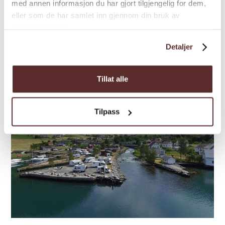
med annen informasjon du har gjort tilgjengelig for dem,
Nestunet er in idyllisk gard som ligg ved
eller som de har samlet inn gjennom din bruk av
Mundheim i Hardanger.
tjenestene deres.
Detaljer
Tillat alle
Tilpass