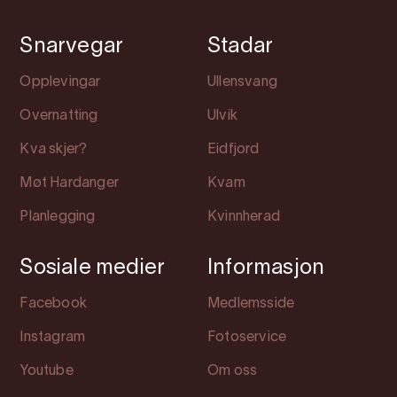
Snarvegar
Stadar
Opplevingar
Ullensvang
Overnatting
Ulvik
Kva skjer?
Eidfjord
Møt Hardanger
Kvam
Planlegging
Kvinnherad
Sosiale medier
Informasjon
Facebook
Medlemsside
Instagram
Fotoservice
Youtube
Om oss