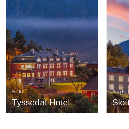
Hotell
App.hote
Tyssedal Hotel
Slot