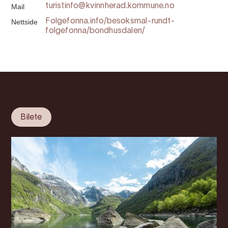
Mail
turistinfo@kvinnherad.kommune.no
Nettside
Folgefonna.info/besoksmal-rundt-
folgefonna/bondhusdalen/
Bilete