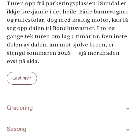
Turen opp frå parkeringsplassen i Sundal er
ikkje krevjande i det heile. Både barnevogner
og rullestolar, dog med kraftig motor, kan få
seg opp dalen til Bondhusvatnet. I roleg
gange tek turen om lag 2 timar t/r. Den inste
delen av dalen, inn mot sjølve breen, er
stengd sommaren 2026 — sjå merknaden
øvst på sida.
Parkering, ta av i kryss ved FV 551, merka
Last meir
Bondhusbrea, kjør ca 500 meter til P-Plass
Bondhusdalen parkering. Parker på
oppmerka felt, eller etter anvisning frå p-
vakt/turistvert. Betaling er 125,- kr pr
Gradering
inneverande døgn. Betaling skal utførast ved
ankomst før ein forlet bilen og går på tur.
Sesong
Dette gjer ein på P-automat og billett legges