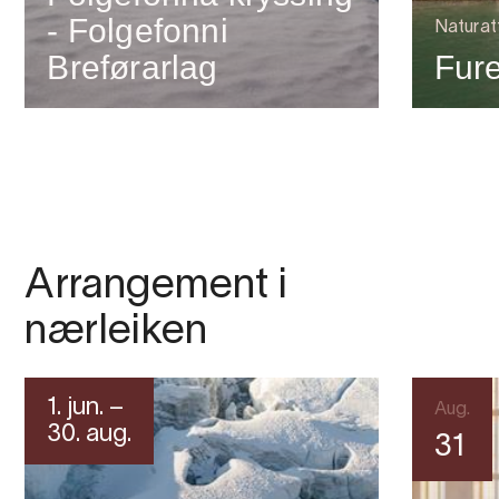
- Folgefonni
Naturat
Breførarlag
Fur
Arrangement i
nærleiken
1. jun. –
Aug.
30. aug.
31