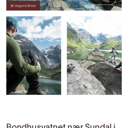
@ Vegard Breie
Kontakt
Bilete
Om
Kart
Bondhusvatnet nær Sundal i