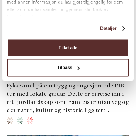
med annen informasjon du har gjort tilgjengelig for dem,
eller som de har samlet inn gjennom din bruk av
tjenestene deres.
Detaljer
Barn/familie | Båt | Turer
Tillat alle
Fyksesund RIB Fjordsafari -
Hardangerfjord Adventure
Tilpass
Opplev den smale og mytiske fjordarmen
Fyksesund på ein trygg og engasjerande RIB-
tur med lokale guidar. Dette er ei reise inn i
eit fjordlandskap som framleis er utan veg og
der natur, kultur og historie ligg tett...