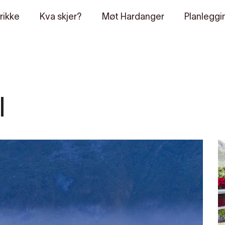
rikke
Kva skjer?
Møt Hardanger
Planleggi
l