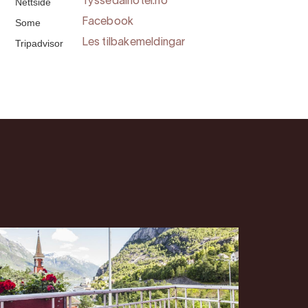
Nettside
Tyssedalhotel.no
Some
Facebook
Tripadvisor
Les tilbakemeldingar