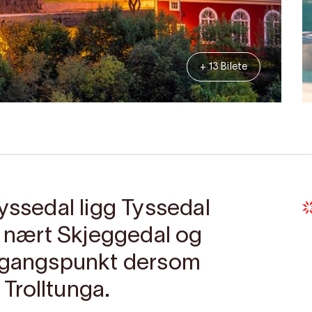
+ 13 Bilete
yssedal ligg Tyssedal
så nært Skjeggedal og
utgangspunkt dersom
 Trolltunga.