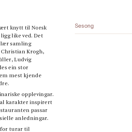
Sesong
ært knytt til Norsk
igg like ved. Det
ulær samling
 Christian Krogh,
ller, Ludvig
es ein stor
 dem mest kjende
dre.
inariske opplevingar.
l karakter inspirert
Restauranten passar
sielle anledningar.
or turar til