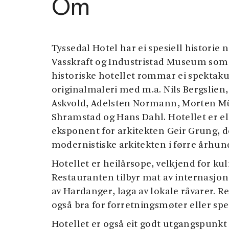
Om
Tyssedal Hotel har ei spesiell historie n
Vasskraft og Industristad Museum som l
historiske hotellet rommar ei spektak
originalmaleri med m.a. Nils Bergslien,
Askvold, Adelsten Normann, Morten Mü
Shramstad og Hans Dahl. Hotellet er ell
eksponent for arkitekten Geir Grung,
modernistiske arkitekten i førre århun
Hotellet er heilårsope, velkjend for kul
Restauranten tilbyr mat av internasjona
av Hardanger, laga av lokale råvarer. 
også bra for forretningsmøter eller spe
Hotellet er også eit godt utgangspunkt f