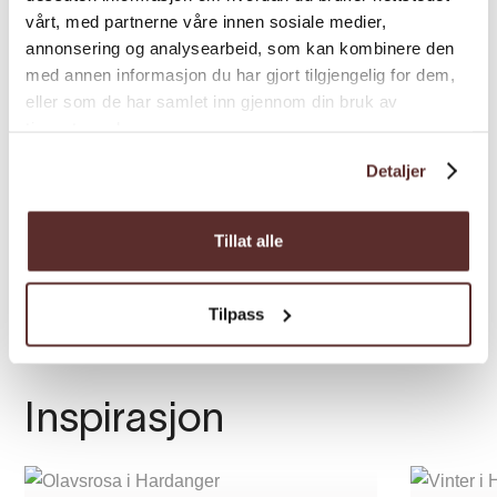
Prisar
vårt, med partnerne våre innen sosiale medier,
annonsering og analysearbeid, som kan kombinere den
med annen informasjon du har gjort tilgjengelig for dem,
Beskrivelse
Pris*
eller som de har samlet inn gjennom din bruk av
tjenestene deres.
Barn u/16
0,00
Detaljer
Inngangsbilett student
70,00
Tillat alle
Inngangsbilett vaksen
125,00
*Pris frå
Tilpass
Inspirasjon