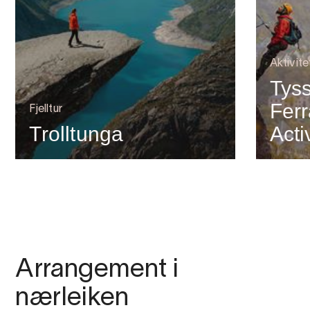
Aktivit
Tyss
Ferr
Fjelltur
Trolltunga
Acti
Arrangement i
nærleiken