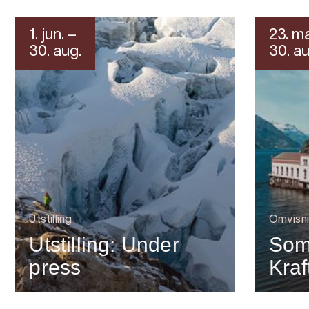
1. jun. –
23. ma
30. aug.
30. au
Utstilling
Omvisn
Utstilling: Under
Som
press
Kra