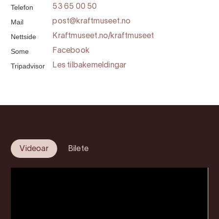
Telefon
53 65 00 50
Mail
post@kraftmuseet.no
Nettside
Kraftmuseet.no/kraftmuseet
Some
Facebook
Tripadvisor
Les tilbakemeldingar
Videoar
Bilete