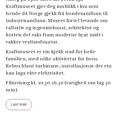
Kraftmuseet gjev deg innblikk i kva som
hende då Norge gjekk frå bondesamfunn til
industrisamfunn. Museet fortel levande om
rallarliv og ingeniørkunst, arkitektur og
korleis det vaks fram moderne byar midt i
vakker vestlandsnatur.
Kraftmuseet er ein kjekk stad for heile
familien, med ulike aktivitetar for born.
Rebus blant turbinane, installasjonar der ein
kan laga ekte elektrisitet.
Filmvising kl. 10.30-16.30 (varigheit om lag 30
min).
Omvising kl. 11, 13 og 15.
Last meir
Utstillingar og film
Besøket startar med den fengslande filmen