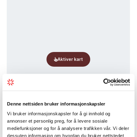
lokalmat og -drikke
Parkering
Når du kjem til museet, finn du enkelt
parkering. Resepsjonen ligg i sjølve
kraftstasjonen, og det er der du møter
vertskapet.
Opningstider
23. mai - 30. august: Alle dagar 10–17
Resten av året: Tysdag–fredag 10–15
Prisar:
Barn u/16: Gratis
Student: 70,-
Denne nettsiden bruker informasjonskapsler
Enkeltbillett: 125,-
Vi bruker informasjonskapsler for å gi innhold og
Grupper over 15 personer: 100,- per pers
annonser et personlig preg, for å levere sosiale
mediefunksjoner og for å analysere trafikken vår. Vi deler
dessuten informasjon om hvordan du bruker nettstedet