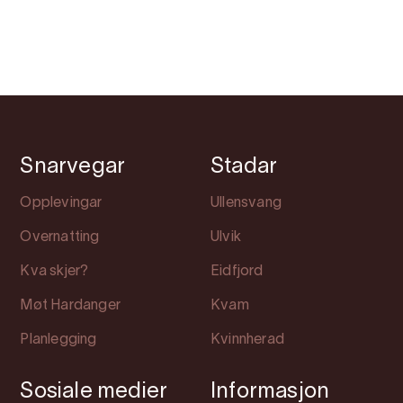
Snarvegar
Stadar
Opplevingar
Ullensvang
Overnatting
Ulvik
Kva skjer?
Eidfjord
Møt Hardanger
Kvam
Planlegging
Kvinnherad
Sosiale medier
Informasjon