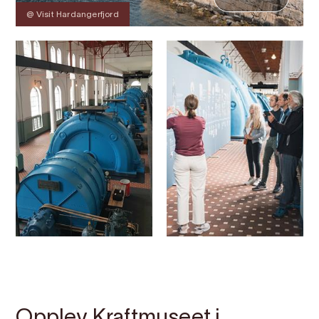
@ Visit Hardangerfjord
Kontakt
Bilete
Om
Prisar
Kart
Opplev Kraftmuseet i