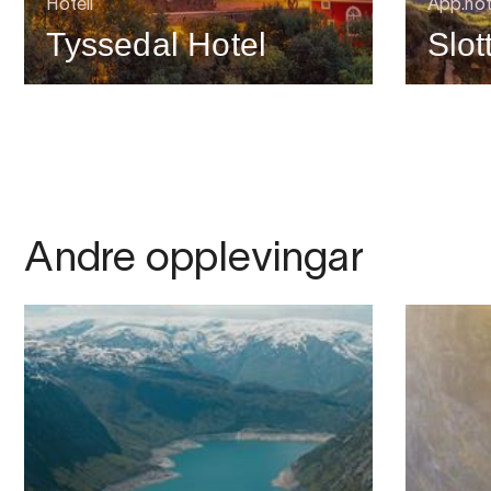
Hotell
App.hote
Tyssedal Hotel
Slot
Andre opplevingar