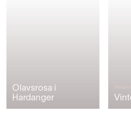
Olavsrosa i
Vinter i
Hardanger
Vint