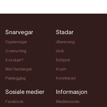
Snarvegar
Stadar
Opplevingar
Ullensvang
Overnatting
Ulvik
Kva skjer?
Eidfjord
Møt Hardanger
Kvam
Planlegging
Kvinnherad
Sosiale medier
Informasjon
Facebook
Medlemsside