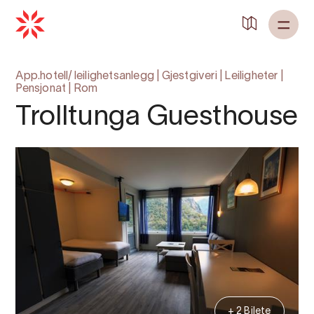
App.hotell/ leilighetsanlegg
|
Gjestgiveri
|
Leiligheter
|
Pensjonat
|
Rom
Trolltunga Guesthouse
+ 2 Bilete