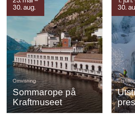
23. mai –
1. jun.
30. aug.
30. au
Omvisning
Utstillin
Sommarope på
Utst
Kraftmuseet
pre