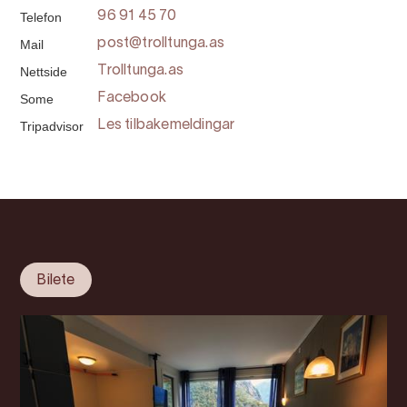
Telefon
96 91 45 70
Mail
post@trolltunga.as
Nettside
Trolltunga.as
Some
Facebook
Tripadvisor
Les tilbakemeldingar
Bilete