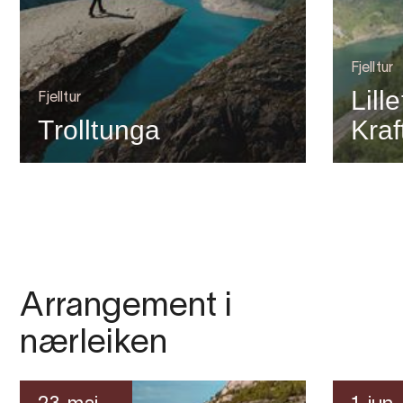
Fjelltur
Lill
Fjelltur
Trolltunga
Kra
Arrangement i
nærleiken