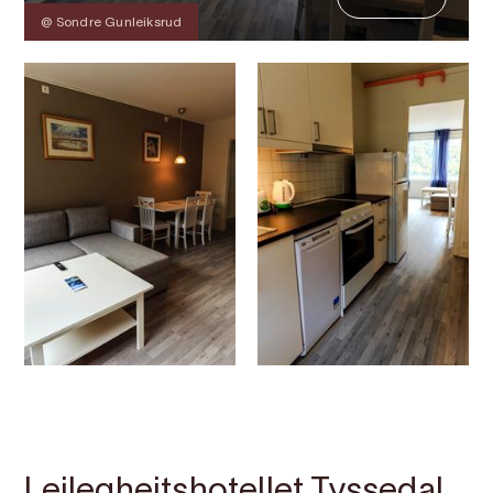
@ Sondre Gunleiksrud
Kontakt
Bilete
Om
Kart
Leilegheitshotellet Tyssedal