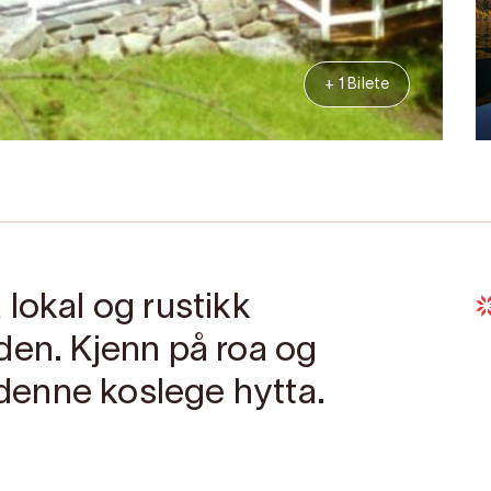
+ 1 Bilete
lokal og rustikk
den. Kjenn på roa og
i denne koslege hytta.