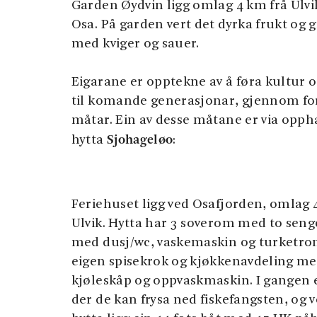
Garden Øydvin ligg omlag 4 km frå Ulvi
Osa. På garden vert det dyrka frukt og grø
med kviger og sauer.
Eigarane er opptekne av å føra kultur o
til komande generasjonar, gjennom fo
måtar. Ein av desse måtane er via oppha
Sjohageløo
hytta
:
Feriehuset ligg ved Osafjorden, omlag 
Ulvik. Hytta har 3 soverom med to senge
med dusj/wc, vaskemaskin og turketr
eigen spisekrok og kjøkkenavdeling me
kjøleskåp og oppvaskmaskin. I gangen e
der de kan frysa ned fiskefangsten, og