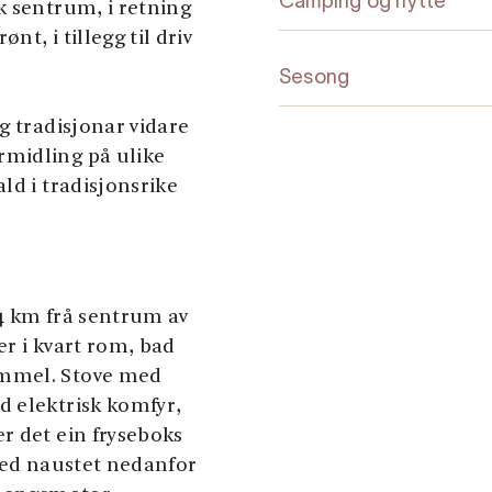
Camping og hytte
k sentrum, i retning
nt, i tillegg til driv
Sesong
g tradisjonar vidare
rmidling på ulike
ld i tradisjonsrike
4 km frå sentrum av
r i kvart rom, bad
ommel. Stove med
d elektrisk komfyr,
r det ein fryseboks
 ved naustet nedanfor