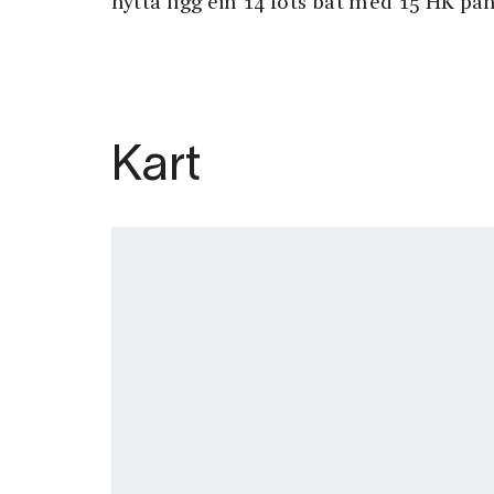
hytta ligg ein 14 fots båt med 15 HK p
Kart