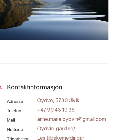
Kontaktinformasjon
Adresse
Øydve, 5730 Ulvik
Telefon
+47 99 43 10 36
Mail
anne.marie.oydvin@gmail.com
Nettside
Oydvin-gard.no/
Tripadvisor
Les tilbakemeldingar