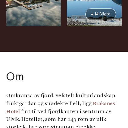
+ 14 Bilete
Om
Omkransa av fjord, velstelt kulturlandskap,
Brakanes
fruktgardar og snødekte fjell, ligg
Hotel
fint til ved fjordkanten i sentrum av
Ulvik. Hotellet, som har 143 rom av ulik
storleik, har vore gjennom ei rekke