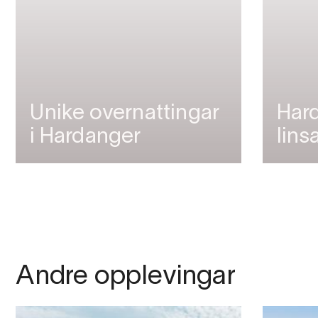
Unike overnattingar
Har
i Hardanger
lins
Andre opplevingar