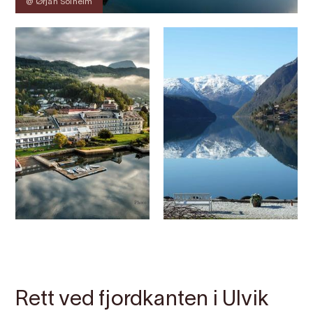
@ Ørjan Solheim
Kontakt
Bilete
Om
Kart
Rett ved fjordkanten i Ulvik