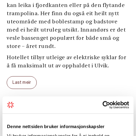
kan leika i fjordkanten eller på den flytande
trampolina. Her finn du også eit heilt nytt
uteområde med boblestamp og badstove
med ei heilt utruleg utsikt. Innandørs er det
vesle bassenget populært for både små og
store – året rundt.
Hotellet tilbyr utleige av elektriske syklar for
å få maksimalt ut av opphaldet i Ulvik.
Våren 2015 vart Ulvik Herad godkjent som
Last meir
den fjerde Cittaslow-kommunen i landet, i
eit nettverk som framhevar berekraftige
samfunn i 25 land verda over. Brakanes Hotel
tar del i arbeidet med å ivareta Ulvik sin
Generelle fasiliteter
særeigne karakter, gjennom auka fokus på
miljø og lokal produksjon.
Denne nettsiden bruker informasjonskapsler
Handikap
Vi bruker informasjonskapsler for å gi innhold og