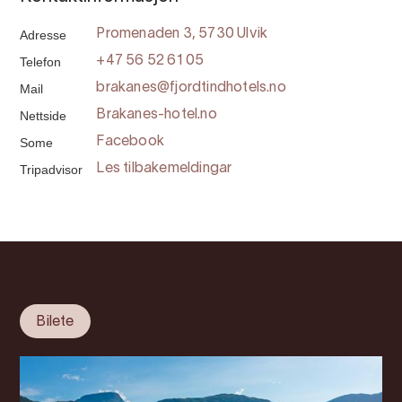
Adresse
Promenaden 3, 5730 Ulvik
Telefon
+47 56 52 61 05
Mail
brakanes@fjordtindhotels.no
Nettside
Brakanes-hotel.no
Some
Facebook
Tripadvisor
Les tilbakemeldingar
Bilete