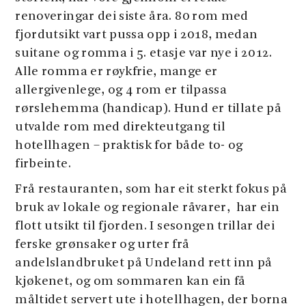
renoveringar dei siste åra. 80 rom med
fjordutsikt vart pussa opp i 2018, medan
suitane og romma i 5. etasje var nye i 2012.
Alle romma er røykfrie, mange er
allergivenlege, og 4 rom er tilpassa
rørslehemma (handicap). Hund er tillate på
utvalde rom med direkteutgang til
hotellhagen – praktisk for både to- og
firbeinte.
Frå restauranten, som har eit sterkt fokus på
bruk av lokale og regionale råvarer, har ein
flott utsikt til fjorden. I sesongen trillar dei
ferske grønsaker og urter frå
andelslandbruket på Undeland rett inn på
kjøkenet, og om sommaren kan ein få
måltidet servert ute i hotellhagen, der borna