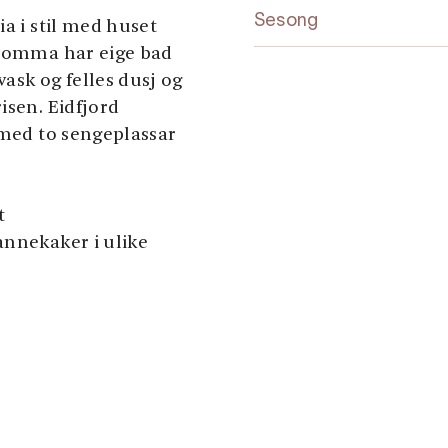
Sesong
ia i stil med huset
 romma har eige bad
ask og felles dusj og
isen. Eidfjord
 med to sengeplassar
t
annekaker i ulike