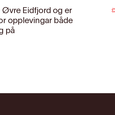
 i Øvre Eidfjord og er
or opplevingar både
g på