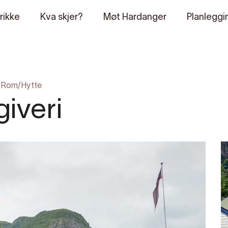
rikke
Kva skjer?
Møt Hardanger
Planleggi
|
Rom/Hytte
giveri