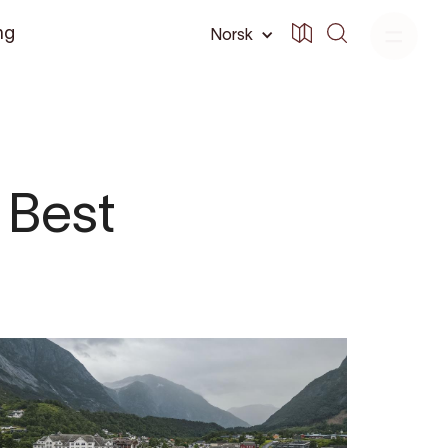
ng
Norsk
 Best