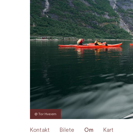
@ Tor Hveem
Kontakt
Bilete
Om
Kart