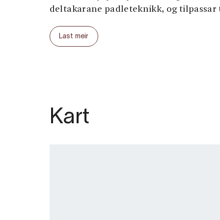
deltakarane padleteknikk, og tilpassar t
hal
Om ynskjeleg kan du og bli med på
Last meir
På denne turen er padleruta lik som de
turen, men i tillegg er det lagt inn st
ei lita idyllisk strand. Du kan og bli me
utelunsj
. Padleruta er då ei utviding av
turen, og midt på dagen er det stopp p
plass utan vegforbinding.
Kart
Nedre aldersgrense på dei tre turalterna
sesongen er frå midten av mai til ut s
tidleg vårtur 
Best Adventures tilbyr og
på eit tidspunkt då fjelltoppane framle
er store kontrastar i landskapet. Nedre
og tilbodet er tilgjengeleg frå starten a
mai.