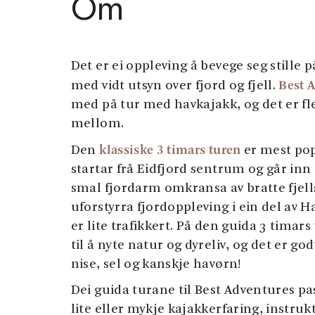
Om
Det er ei oppleving å bevege seg stille
Best 
med vidt utsyn over fjord og fjell.
med på tur med havkajakk, og det er fle
mellom.
klassiske 3 timars turen
Den
er mest pop
startar frå Eidfjord sentrum og går inn
smal fjordarm omkransa av bratte fjells
uforstyrra fjordoppleving i ein del av
er lite trafikkert. På den guida 3 timars
til å nyte natur og dyreliv, og det er go
nise, sel og kanskje havørn!
Dei guida turane til Best Adventures pa
lite eller mykje kajakkerfaring, instruk