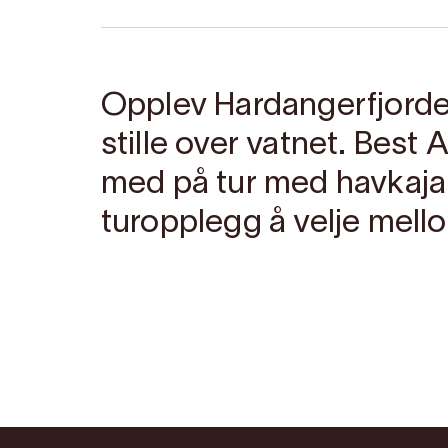
Opplev Hardangerfjord
stille over vatnet. Best
med på tur med havkajakk
turopplegg å velje mell