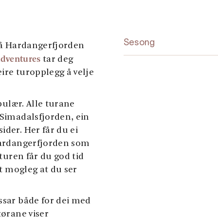
Sesong
 på Hardangerfjorden
Adventures
tar deg
ire turopplegg å velje
ulær. Alle turane
 Simadalsfjorden, ein
ider. Her får du ei
 Hardangerfjorden som
 turen får du god tid
dt mogleg at du ser
ssar både for dei med
tørane viser