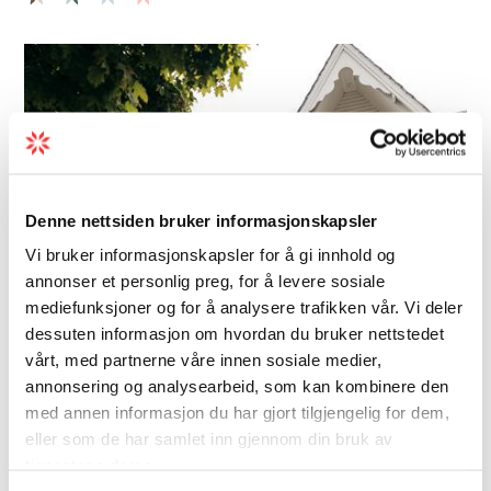
Denne nettsiden bruker informasjonskapsler
Vi bruker informasjonskapsler for å gi innhold og
annonser et personlig preg, for å levere sosiale
mediefunksjoner og for å analysere trafikken vår. Vi deler
dessuten informasjon om hvordan du bruker nettstedet
vårt, med partnerne våre innen sosiale medier,
annonsering og analysearbeid, som kan kombinere den
Bar/pub | Vin | Øl
med annen informasjon du har gjort tilgjengelig for dem,
eller som de har samlet inn gjennom din bruk av
Vik Restaurant, Bakeri & Kafé
tjenestene deres.