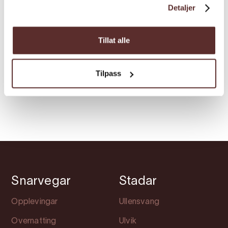
Vik Restaurant, Bakeri & Kafé i Eidfjord
Detaljer
kombinerer det beste frå eit internasjonalt
kjøkken med tradisjonelle rettar frå
Tillat alle
Hardanger. Her kan du nyta heimelaga mat
og bakst i ein varm atmosfære.
Tilpass
Snarvegar
Stadar
Opplevingar
Ullensvang
Overnatting
Ulvik