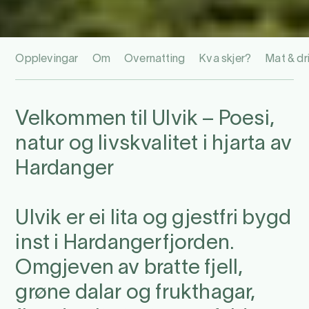
Opplevingar
Om
Overnatting
Kva skjer?
Mat & dr
Velkommen til Ulvik – Poesi,
natur og livskvalitet i hjarta av
Hardanger
Ulvik er ei lita og gjestfri bygd
inst i Hardangerfjorden.
Omgjeven av bratte fjell,
grøne dalar og frukthagar,