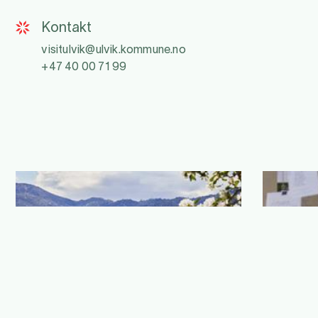
Kontakt
visitulvik@ulvik.kommune.no
+47 40 00 71 99