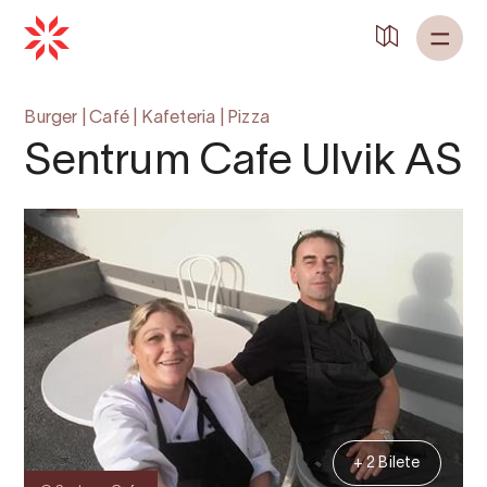
Tilbake til
Heim
Burger
|
Café
|
Kafeteria
|
Pizza
Sentrum Cafe Ulvik AS
+ 2 Bilete