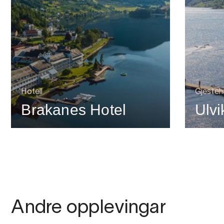
Hotell
Gjesteh
Brakanes Hotel
Ulv
Andre opplevingar