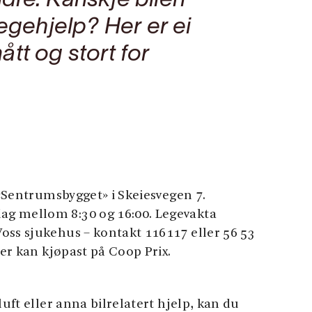
dre. Kanskje bilen
legehjelp? Her er ei
tt og stort for
i «Sentrumsbygget» i Skeiesvegen 7.
g mellom 8:30 og 16:00. Legevakta
oss sjukehus – kontakt 116117 eller 56 53
rer kan kjøpast på Coop Prix.
luft eller anna bilrelatert hjelp, kan du