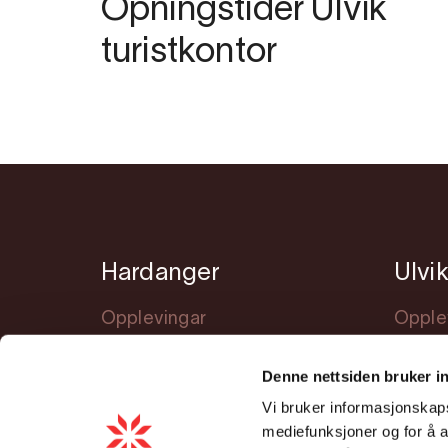
Opningstider Ulvik
turistkontor
Hardanger
Ulvi
Opplevingar
Opple
Overnatting
Overn
Denne nettsiden bruker i
Kva skjer?
Kva sk
Vi bruker informasjonskapsl
Møt Hardanger
Planle
mediefunksjoner og for å a
Planlegging