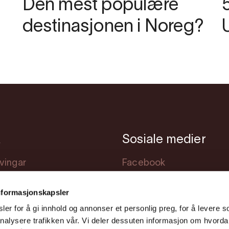
Den mest populære
5
destinasjonen i Noreg?
k
Sosiale medier
vingar
Facebook
atting
Instagram
nformasjonskapsler
jer?
Youtube
er for å gi innhold og annonser et personlig preg, for å levere s
gging
nalysere trafikken vår. Vi deler dessuten informasjon om hvorda