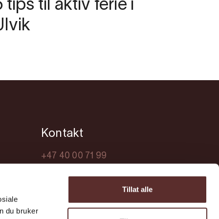
 tips til aktiv ferie i
Ulvik
Kontakt
+47 40 00 71 99
visitulvik@ulvik.kommune.no
Tillat alle
osiale
n du bruker