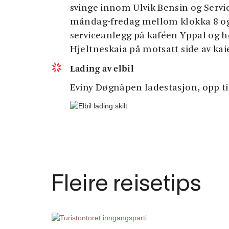
svinge innom Ulvik Bensin og Servi
måndag-fredag mellom klokka 8 og 
serviceanlegg på kaféen Yppal og høv
Hjeltneskaia på motsatt side av kai
Lading av elbil
Eviny Døgnåpen ladestasjon, opp ti
Fleire reisetips