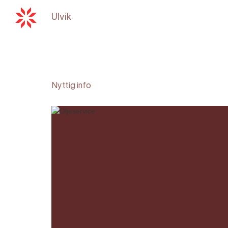
Ulvik
Tilbake til
hardangerfjord.com
Nyttig info