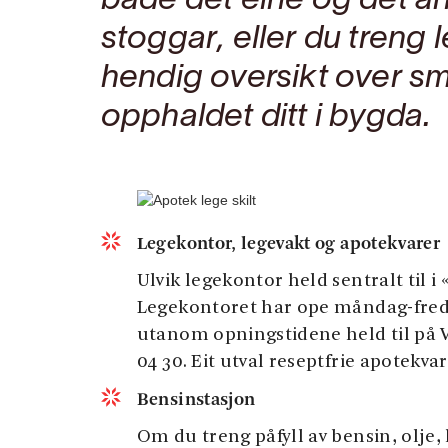
både det eine og det an
stoggar, eller du treng 
hendig oversikt over små
opphaldet ditt i bygda.
Legekontor, legevakt og apotekvarer
Ulvik legekontor held sentralt til 
Legekontoret har ope måndag-freda
utanom opningstidene held til på V
04 30. Eit utval reseptfrie apotekva
Bensinstasjon
Om du treng påfyll av bensin, olje, 