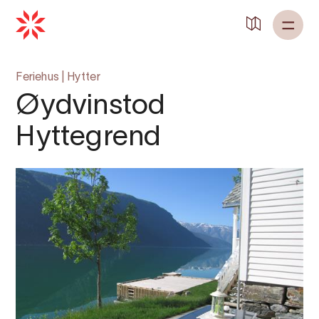
Tilbake til
Heim
Feriehus
|
Hytter
Øydvinstod
Hyttegrend