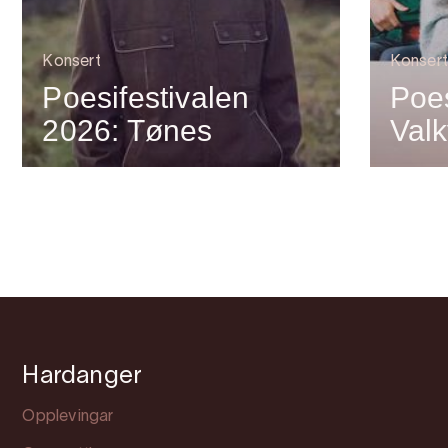
Konsert
Konsert
Poesifestivalen
Poes
2026: Tønes
Valk
Hardanger
Opplevingar