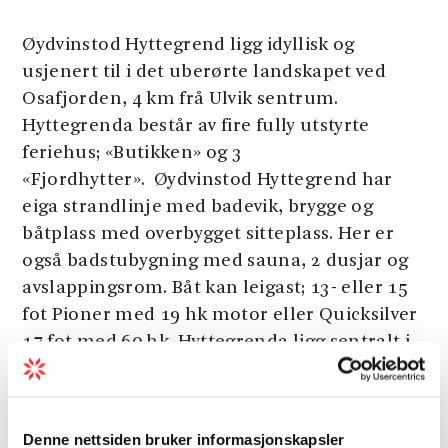
Øydvinstod Hyttegrend ligg idyllisk og
usjenert til i det uberørte landskapet ved
Osafjorden, 4 km frå Ulvik sentrum.
Hyttegrenda består av fire fully utstyrte
feriehus; «Butikken» og 3
«Fjordhytter». Øydvinstod Hyttegrend har
eiga strandlinje med badevik, brygge og
båtplass med overbygget sitteplass. Her er
også badstubygning med sauna, 2 dusjar og
avslappingsrom. Båt kan leigast; 13- eller 15
fot Pioner med 19 hk motor eller Quicksilver
17 fot med 60 hk. Hyttegrenda ligg sentralt i
Ulvik med gode tilhøve for tur og fiske, men
avsides nok til å nyte freden og roa av
fjorden.
Denne nettsiden bruker informasjonskapsler