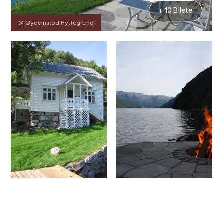
+ 10 Bilete
@ Øydvinstod Hyttegrend
Kontakt
Bilete
Om
Kart