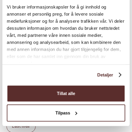
Vi bruker informasjonskapsler for å gi innhold og
Butikken:
annonser et personlig preg, for å levere sosiale
Feriehuset "Butikken" var bygd i
mediefunksjoner og for å analysere trafikken vår. Vi deler
1880 og fungerte som ein handelsstad med
dessuten informasjon om hvordan du bruker nettstedet
butikk, post og telegraf. Sidan den tid har
vårt, med partnerne våre innen sosiale medier,
huset vorte restaurert, og står no fullt utstyrt
annonsering og analysearbeid, som kan kombinere den
med ei idyllisk utsikt over Osafjorden. I andre
med annen informasjon du har gjort tilgjengelig for dem,
etasje er det to soverom - eit med ei
eller som de har samlet inn gjennom din bruk av
dobbelseng, og eit med to enkeltsenger.
tjenestene deres.
Fyrste etasje har ei open kjøkken-
Detaljer
stoveløysing med alt du kan trenge for eit
behageleg opphald. I stova finn du mellom
Tillat alle
anna vedomn, fjernsyn, spisebord og
skrivebord. Badet er utstyrt med dusj, toalett,
vaskemaskin og tørketrommel.
Tilpass
Last meir