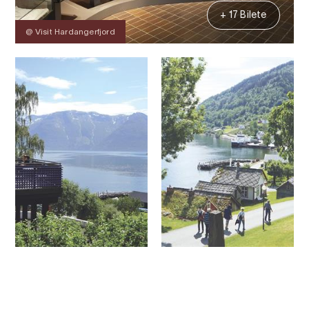
+ 17 Bilete
@ Visit Hardangerfjord
Kontakt
Bilete
Om
Prisar
Kart