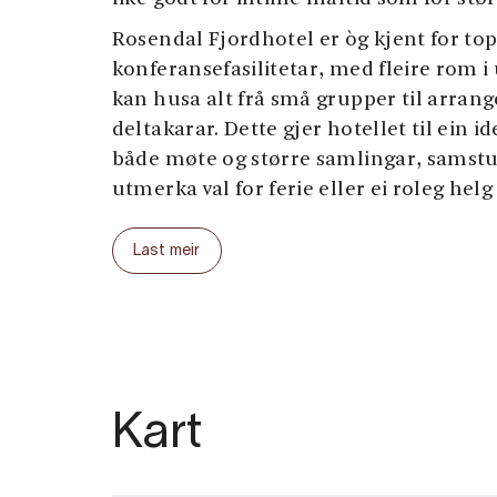
Rosendal Fjordhotel er òg kjent for t
konferansefasilitetar, med fleire rom i
kan husa alt frå små grupper til arra
deltakarar. Dette gjer hotellet til ein i
både møte og større samlingar, samstu
utmerka val for ferie eller ei roleg hel
Når du bur på Rosendal Fjordhotel, har d
Last meir
av dei største attraksjonane i Rosenda
Baroniet Rosendal
, Skandinavias minst
historie, rike kulturprogram og fantast
kunsten på
Galleri Guddal
, eller lær 
på
Folgefonnsenteret
. For den som søk
finst det mange merka turløyper som te
Kart
storslåtte naturen.
Aktivitetar og attraksjonar