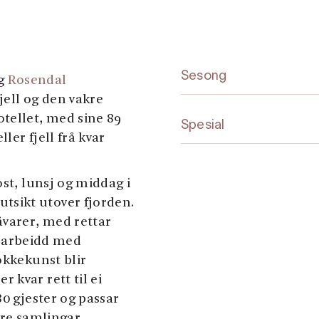
Sesong
gg
Rosendal
ell og den vakre
tellet, med sine 89
Spesial
ler fjell frå kvar
ost, lunsj og middag i
sikt utover fjorden.
åvarer, med rettar
ir arbeidd med
okkekunst blir
 kvar rett til ei
80 gjester og passar
rre samlingar.