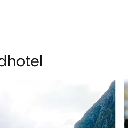
.com
dhotel