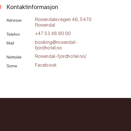
Kontaktinformasjon
Adresse
Rosendalsvegen 46, 5470
Rosendal
Telefon
+47 53 48 80 00
Mail
booking@rosendal-
fjordhotel.no
Nettside
Rosendal-fjordhotel.no/
Some
Facebook