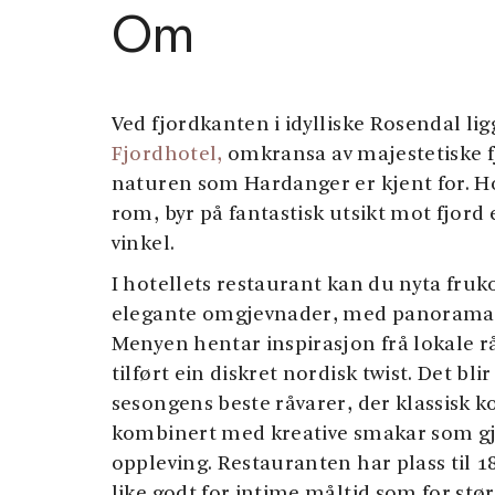
Om
Ved fjordkanten i idylliske Rosendal li
Fjordhotel,
omkransa av majestetiske fj
naturen som Hardanger er kjent for. Ho
rom, byr på fantastisk utsikt mot fjord el
vinkel.
I hotellets restaurant kan du nyta fruk
elegante omgjevnader, med panoramaut
Menyen hentar inspirasjon frå lokale r
tilført ein diskret nordisk twist. Det bl
sesongens beste råvarer, der klassisk k
kombinert med kreative smakar som gjer
oppleving. Restauranten har plass til 1
like godt for intime måltid som for stø