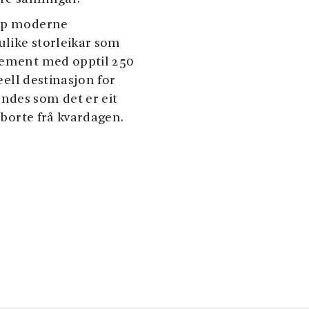
opp moderne
 ulike storleikar som
ngement med opptil 250
deell destinasjon for
ndes som det er eit
g borte frå kvardagen.
u kort veg til fleire
l og Kvinnherad. Besøk
e slott, med si unike
iske rosehage. Utforsk
meir om natur og klima
er aktive opplevingar,
k deg tett på den