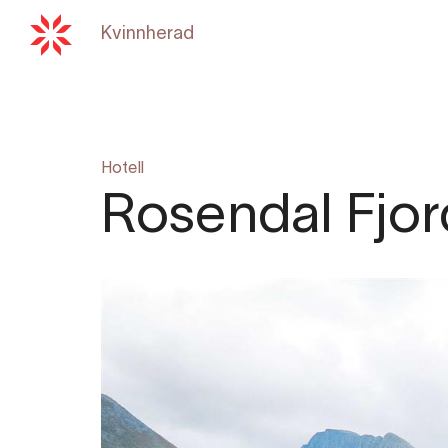
Kvinnherad
Tilbake til
hardangerfjord
Hotell
Rosendal Fjor