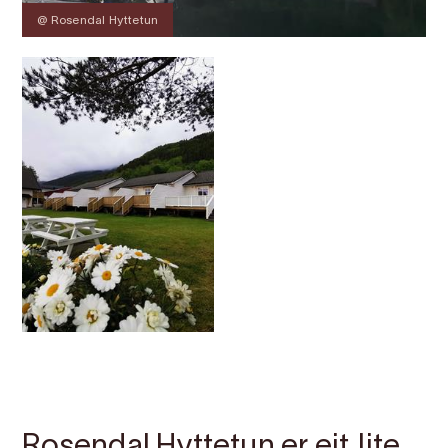
@ Rosendal Hyttetun
Kontakt
Bilete
Om
Kart
Rosendal Hyttetun er eit lite