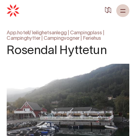
Tilbake til
Heim
App.hotell/ leilighetsanlegg
|
Campingplass
|
Campinghytter
|
Campingvogner
|
Feriehus
Rosendal Hyttetun