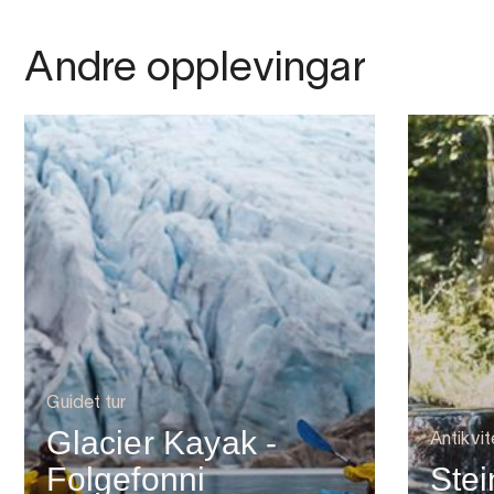
Andre opplevingar
Guidet tur
Glacier Kayak -
Antikvit
Folgefonni
Stei