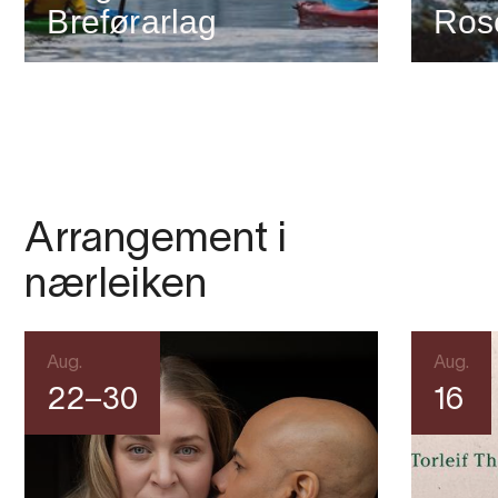
Breførarlag
Ros
Arrangement i
nærleiken
Aug.
Aug.
22–30
16