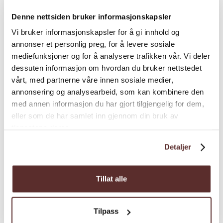
og fiskeutstyr.
Denne nettsiden bruker informasjonskapsler
Rosendal Hyttetun er eit flott utgangspunkt
Vi bruker informasjonskapsler for å gi innhold og
for turar og besøk til attraksjonar i området.
annonser et personlig preg, for å levere sosiale
mediefunksjoner og for å analysere trafikken vår. Vi deler
Last meir
dessuten informasjon om hvordan du bruker nettstedet
vårt, med partnerne våre innen sosiale medier,
annonsering og analysearbeid, som kan kombinere den
med annen informasjon du har gjort tilgjengelig for dem,
eller som de har samlet inn gjennom din bruk av
tjenestene deres.
Detaljer
Kart
Tillat alle
Tilpass