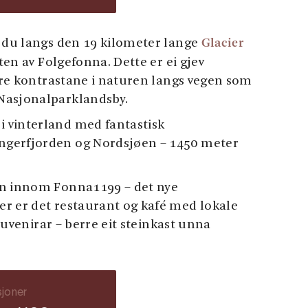
Glacier
r du langs den 19 kilometer lange
en av Folgefonna. Dette er ei gjev
tore kontrastane i naturen langs vegen som
Nasjonalparklandsby.
 vinterland med fantastisk
ngerfjorden og Nordsjøen – 1450 meter
en innom Fonna1199 – det nye
r er det restaurant og kafé med lokale
 suvenirar – berre eit steinkast unna
sjoner