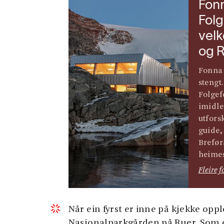
Fonn
Fol
vel
og R
Fonna1
stengt.
Folgef
imidle
utfors
guide,
Brefør
heimes
Fleire f
Når ein fyrst er inne på kjekke op
Nasjonalparkgården på Buer. Som eit