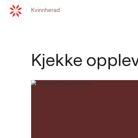
Kvinnherad
Tilbake til
hardangerfjord
Kjekke opplev