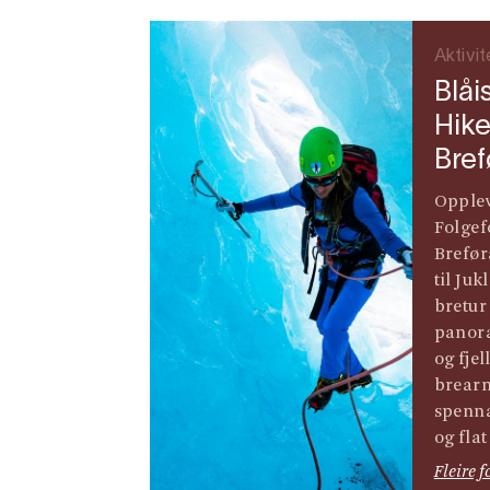
Aktivit
Blåi
Hike
Bref
Opplev
Folgef
Brefør
til Juk
bretu
panora
og fjel
brearm
spenn
og flat 
Fleire f