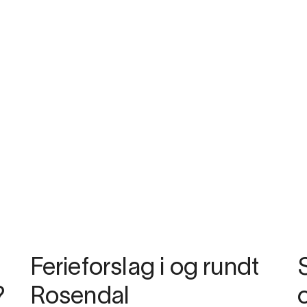
Ferieforslag i og rundt
?
Rosendal