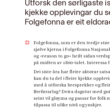
Utforsk den sørligaste is
kjekke opplevingar du se
Folgefonna er eit eldor
Folgefonna, som er den tredje størs
sjølve kjerna i Folgefonna Nasjonal
og «reason to go» heilt sidan verd
på midten av 1800-talet. Interessa 
Dei siste åra har fleire aktørar sat
kan du ta del i fleire kjekke opplev
med å utforska bresprekker og fle
Breførarlag? Deira dagstur med gui
seint vil gløyma og passar for folk
tilpassa til ulike nivå og ynskjer.