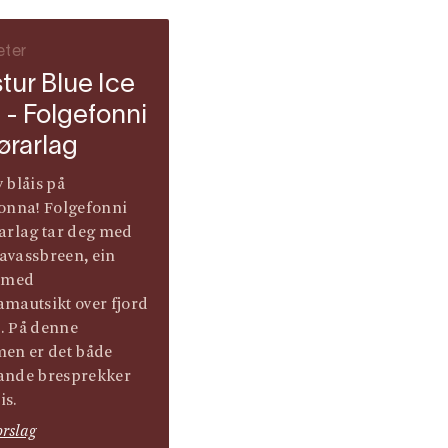
eter
stur Blue Ice
 - Folgefonni
ørarlag
 blåis på
onna! Folgefonni
arlag tar deg med
lavassbreen, ein
r med
mautsikt over fjord
l. På denne
en er det både
ande bresprekker
is.
orslag