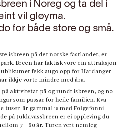
breen i Noreg og ta del i
int vil gløyma.
ado for både store og små.
te isbreen på det norske fastlandet, er
park. Breen har faktisk vore ein attraksjon
spublikumet fekk augo opp for Hardanger
har ikkje vorte mindre med åra.
sa på aktivitetar på og rundt isbreen, og no
ingar som passar for heile familien. Kva
ire tusen år gammal is med Folgefonni
de på Juklavassbreen er ei oppleving du
 mellom 7 – 80 år. Turen vert nemleg