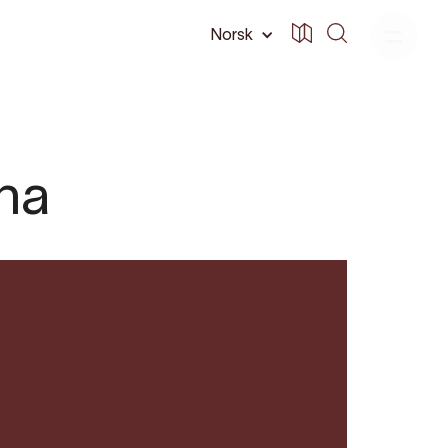
Norsk
na