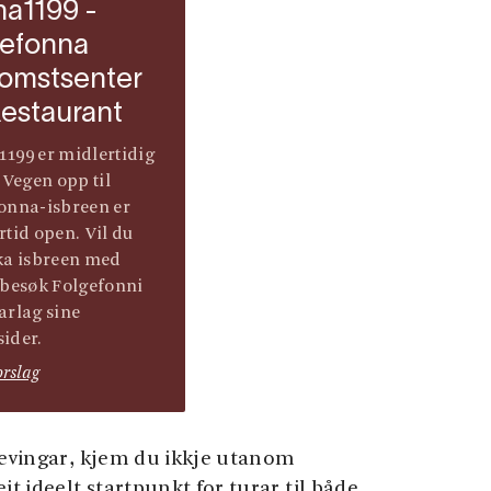
a1199 -
gefonna
komstsenter
estaurant
199 er midlertidig
 Vegen opp til
onna-isbreen er
rtid open. Vil du
ka isbreen med
 besøk Folgefonni
arlag sine
ider.
orslag
plevingar, kjem du ikkje utanom
 ideelt startpunkt for turar til både