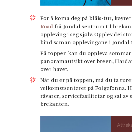
For å koma deg på blåis-tur, køyre
Road
frå Jondal sentrum til brekant
oppleving i seg sjølv. Opplev dei s
bind saman opplevingane i Jondal 
På toppen kan du oppleva sommar i
panoramautsikt over breen, Harda
over havet.
Når du er på toppen, må du ta tur
velkomstsenteret på Folgefonna. He
råvarer, servicefasilitetar og sal av
brekanten.
Attrak