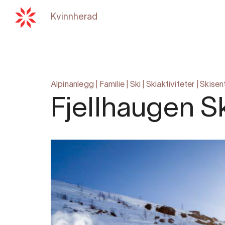
Kvinnherad
Tilbake til
hardangerfjord
Alpinanlegg
|
Familie
|
Ski
|
Skiaktiviteter
|
Skisen
Fjellhaugen S