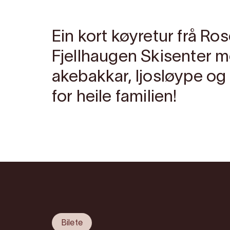
Ein kort køyretur frå Ro
Fjellhaugen Skisenter m
akebakkar, ljosløype og 
for heile familien!
Bilete