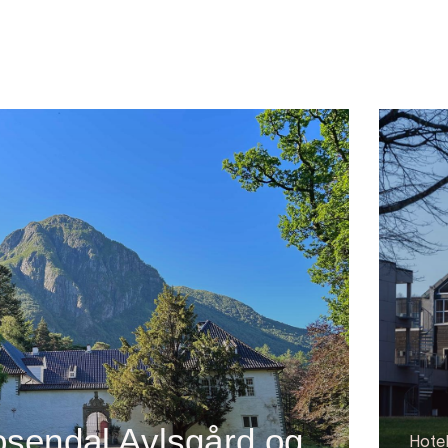
osendal Avlsgård og
Hotel