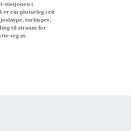
t-stasjonen i
 er ein plutseleg i eit
ljosløype, turløyper,
ling til straum for
tte seg av.