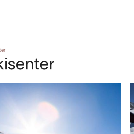
.com
ter
kisenter