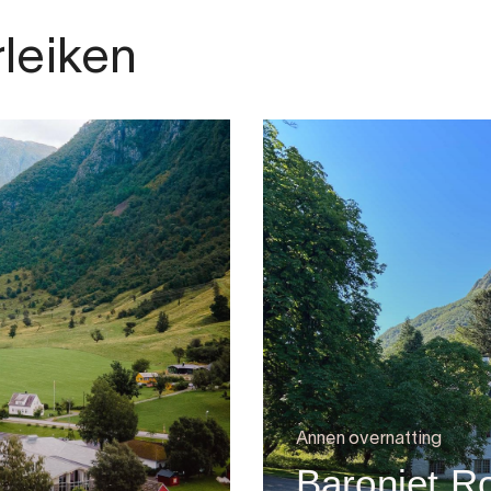
rleiken
Annen overnatting
Baroniet R