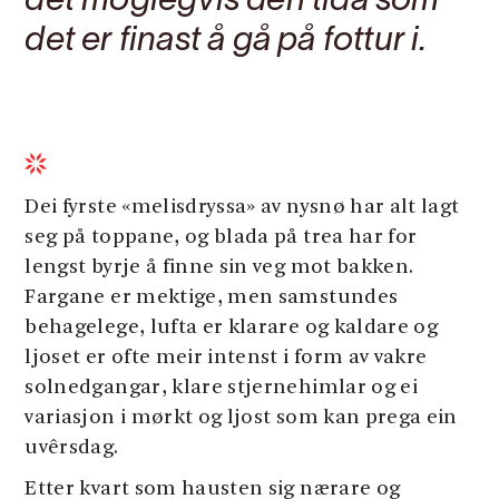
det moglegvis den tida som
det er finast å gå på fottur i.
Dei fyrste «melisdryssa» av nysnø har alt lagt
seg på toppane, og blada på trea har for
lengst byrje å finne sin veg mot bakken.
Fargane er mektige, men samstundes
behagelege, lufta er klarare og kaldare og
ljoset er ofte meir intenst i form av vakre
solnedgangar, klare stjernehimlar og ei
variasjon i mørkt og ljost som kan prega ein
uvêrsdag.
Etter kvart som hausten sig nærare og