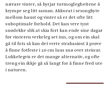
nærare vinter, så byrjar turmoglegheitene å
krympe seg litt saman. Akkurat i sesongbyte
mellom haust og vinter så er det ofte litt
suboptimale forhold. Det kan vere tynt
snødekke slik at skia fort kan ende sine dagar
før vinteren verkeleg set inn, og om ein skal
gå til fots så kan det verte strabasiøst å prøve
å finne fotfeste i 20 cm laus snø over steinur.
Lukkelegvis er det mange alternativ, og ofte
treng ein ikkje gå så langt for å finne fred ute
i naturen.
@ Rosendal Fjellsport