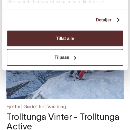
eller som de har samlet inn gjennom din bruk av
tjenestene deres.
Detaljer
Tillat alle
Tilpass
Fjelltur | Guidet tur | Vandring
Trolltunga Vinter - Trolltunga
Active