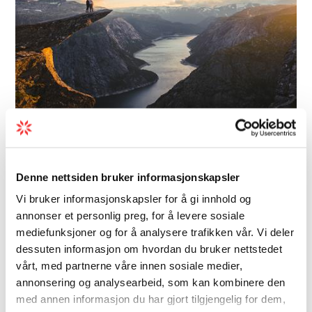
Aktivitetsselskaper | Fjelltur | Flerdagsturer
Trolltunga Active
Denne nettsiden bruker informasjonskapsler
Opplev ein av dei mest spektakulære
Vi bruker informasjonskapsler for å gi innhold og
fjellformasjonane i verda saman med
annonser et personlig preg, for å levere sosiale
Trolltunga Active. Aktivitetsselskapet og dei
mediefunksjoner og for å analysere trafikken vår. Vi deler
spesialutdanna guidane deira tilbyd eit
dessuten informasjon om hvordan du bruker nettstedet
tosifra antall spanande aktivitetar på og
vårt, med partnerne våre innen sosiale medier,
annonsering og analysearbeid, som kan kombinere den
rundt Trolltun...
med annen informasjon du har gjort tilgjengelig for dem,