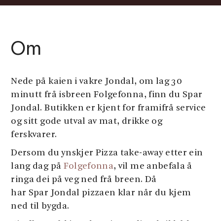
Om
Nede på kaien i vakre Jondal, om lag 30
minutt frå isbreen Folgefonna, finn du Spar
Jondal. Butikken er kjent for framifrå service
og sitt gode utval av mat, drikke og
ferskvarer.
Dersom du ynskjer Pizza take-away etter ein
lang dag på
Folgefonna
, vil me anbefala å
ringa dei på veg ned frå breen. Då
har Spar Jondal pizzaen klar når du kjem
ned til bygda.