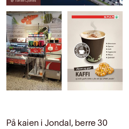
@ Torleif Ljones
Kontakt
Bilete
Om
Kart
På kaien i Jondal, berre 30