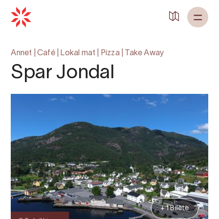
Tilbake til
Heim
Annet
|
Café
|
Lokal mat
|
Pizza
|
Take Away
Spar Jondal
+ 1 Bilete