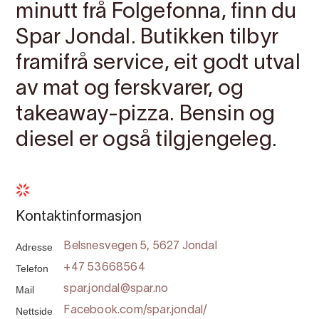
minutt frå Folgefonna, finn du
Spar Jondal. Butikken tilbyr
framifrå service, eit godt utval
av mat og ferskvarer, og
takeaway-pizza. Bensin og
diesel er også tilgjengeleg.
Kontaktinformasjon
Adresse
Belsnesvegen 5, 5627 Jondal
Telefon
+47 53668564
Mail
spar.jondal@spar.no
Nettside
Facebook.com/spar.jondal/