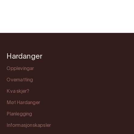
Hardanger
Opplevingar
Overnatting
Kva skjer?
Møt Hardanger
Planlegging
Informasjonskapsler