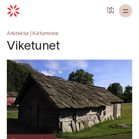
Tilbake til
Heim
Arkitektur
|
Kulturminne
Viketunet