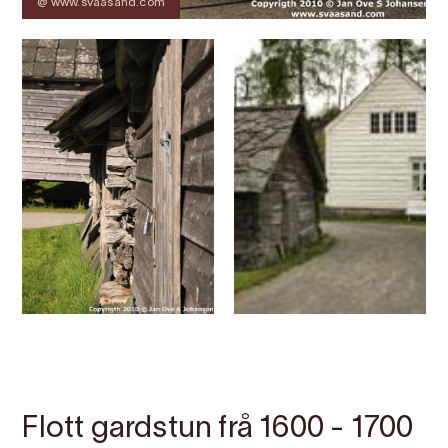
@ www.svaasand.com
Kontakt
Bilete
Om
Kart
Flott gardstun frå 1600 - 1700