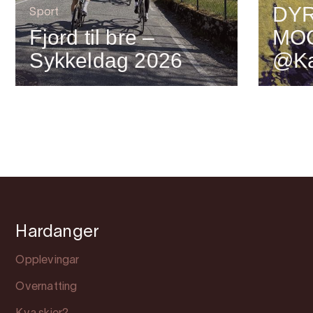
DYR
Sport
Fjord til bre –
MO
Sykkeldag 2026
@Ka
Hardanger
Opplevingar
Overnatting