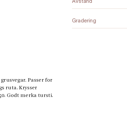
Avstand
Gradering
 grusvegar. Passer for
s ruta. Krysser
50. Godt merka tursti.