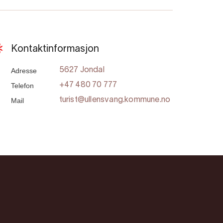
Kontaktinformasjon
Adresse
5627 Jondal
Telefon
+47 480 70 777
Mail
turist@ullensvang.kommune.no