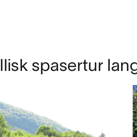
.com
yllisk spasertur lan