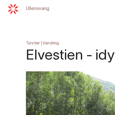
Ullensvang
Tilbake til
hardangerfjord
Turstier
|
Vandring
Elvestien - id