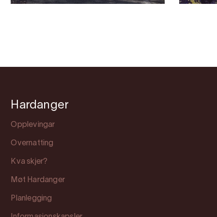
Hardanger
Opplevingar
Overnatting
Kva skjer?
Møt Hardanger
Planlegging