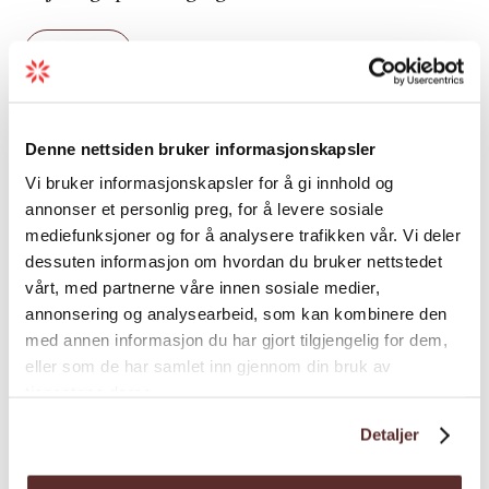
PS: Ikkje la dårleg vêr stoppa deg! Regnfulle
Last meir
dagar kan ein nemleg rekna som positivt:
Vatnet og krafta i fossane er langt meir
spektakulær, og er du av den overtruiske
Denne nettsiden bruker informasjonskapsler
sorten, veit ein også at fiskelykka er best i
Båter
dårleg vêr.
Vi bruker informasjonskapsler for å gi innhold og
annonser et personlig preg, for å levere sosiale
Velkomen til
Hardanger Fjordcruise!
mediefunksjoner og for å analysere trafikken vår. Vi deler
Sesong
dessuten informasjon om hvordan du bruker nettstedet
vårt, med partnerne våre innen sosiale medier,
annonsering og analysearbeid, som kan kombinere den
med annen informasjon du har gjort tilgjengelig for dem,
eller som de har samlet inn gjennom din bruk av
tjenestene deres.
Kart
Detaljer