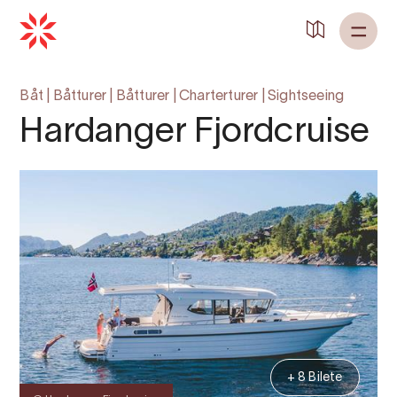
Tilbake til
Heim
Båt
|
Båtturer
|
Båtturer
|
Charterturer
|
Sightseeing
Hardanger Fjordcruise
+ 8 Bilete