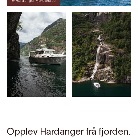
@ Hardanger Fjordcruise
Kontakt
Bilete
Om
Kart
Opplev Hardanger frå fjorden.