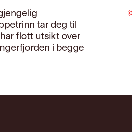
lgjengelig
petrinn tar deg til
ar flott utsikt over
ngerfjorden i begge