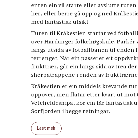
enten ein vil starte eller avslutte ture
her, eller berre gå opp og ned Kråkesti
med fantastisk utsikt.
Turen til Kråkestien startar ved fotbal
over Hardanger folkehøgskule. Parkér v
langs utsida av fotballbanen til enden f
terrenget. Når ein passerer eit oppdy
frukttrær, går ein langs sida av trea der
sherpatrappene i enden av frukttrærne
Kråkestien er ein middels krevande tur
oppover, men flatar etter kvart ut mot
Veteheldesnipa, kor ein får fantastisk u
Sørfjorden i begge retningar.
Last meir
Distanse: 3 km.