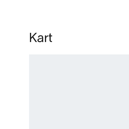
Estimert tidsbruk: 1,5 - 2 timar tur/retu
Total stigning: 487 høgdemetre.
Kart