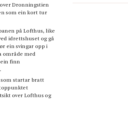
n over Dronningstien
en som ein kort tur
lbanen på Lofthus, like
ed idrettshuset og gå
ør ein svingar opp i
rka område med
 ein finn
.
 som startar bratt
 toppunktet
tsikt over Lofthus og