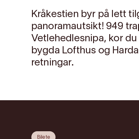
Kråkestien byr på lett ti
panoramautsikt! 949 trap
Vetlehedlesnipa, kor du h
bygda Lofthus og Harda
retningar.
Bilete