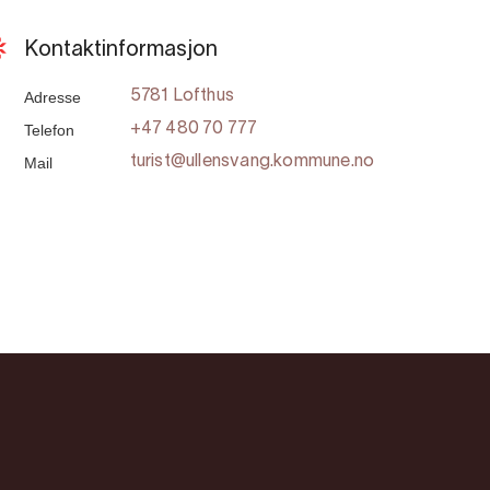
Kontaktinformasjon
Adresse
5781 Lofthus
Telefon
+47 480 70 777
Mail
turist@ullensvang.kommune.no