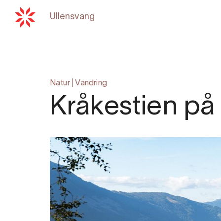
Ullensvang
Tilbake til
hardangerfjord
Natur
|
Vandring
Kråkestien på