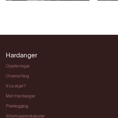
Hardanger
Opplevingar
Overnatting
Kva skjer?
Møt Hardanger
Planlegging
Informasjonskapsler