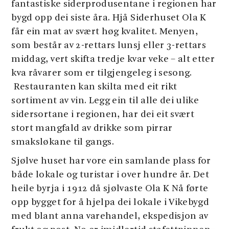
fantastiske siderprodusentane i regionen har
bygd opp dei siste åra. Hjå Siderhuset Ola K
får ein mat av svært høg kvalitet. Menyen,
som består av 2-rettars lunsj eller 3-rettars
middag, vert skifta tredje kvar veke – alt etter
kva råvarer som er tilgjengeleg i sesong.
Restauranten kan skilta med eit rikt
sortiment av vin. Legg ein til alle dei ulike
sidersortane i regionen, har dei eit svært
stort mangfald av drikke som pirrar
smaksløkane til gangs.
Sjølve huset har vore ein samlande plass for
både lokale og turistar i over hundre år. Det
heile byrja i 1912 då sjølvaste Ola K Nå førte
opp bygget for å hjelpa dei lokale i Vikebygd
med blant anna varehandel, ekspedisjon av