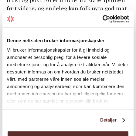
frukt og post. No er imidlertid stafettpinnen
ført vidare, og endeleg kan folk nyta god mat
og drikke i lystig lag på kaien på Nå.
Siderhuset Ola K tilbyr også ulike typar
Last meir
smakingar på førespurnad, samt
Denne nettsiden bruker informasjonskapsler
møtefasilitetar og fasilitetar for selskap på
Vi bruker informasjonskapsler for å gi innhold og
førespurnad. Velkomen til god mat og drikke,
annonser et personlig preg, for å levere sosiale
fjord- og fjellutsikt og godt vertskap på
Sesong
mediefunksjoner og for å analysere trafikken vår. Vi deler
Siderhuset Ola K!
dessuten informasjon om hvordan du bruker nettstedet
vårt, med partnerne våre innen sosiale medier,
annonsering og analysearbeid, som kan kombinere den
med annen informasjon du har gjort tilgjengelig for dem,
eller som de har samlet inn gjennom din bruk av
tjenestene deres.
Kart
Detaljer