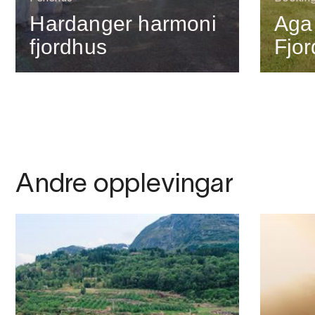
Hardanger harmoni
Aga
fjordhus
Fjo
Andre opplevingar