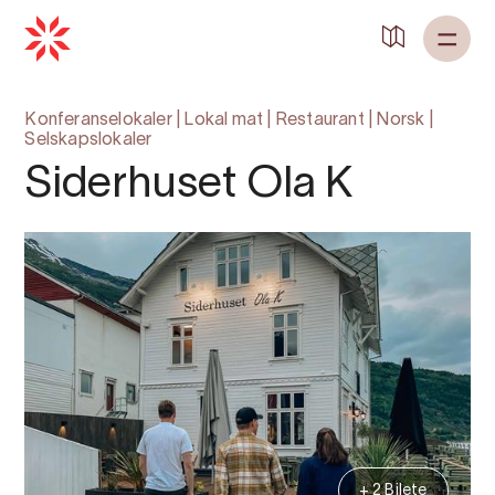
Tilbake til
Heim
Konferanselokaler
|
Lokal mat
|
Restaurant
|
Norsk
|
Selskapslokaler
Siderhuset Ola K
+ 2 Bilete