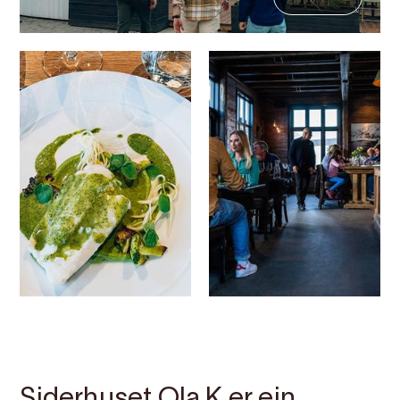
Kontakt
Bilete
Om
Kart
Siderhuset Ola K er ein