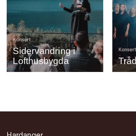
Konsert
Sidervandring i
Konsert
Lofthusbygda
Tråd
Hardanger