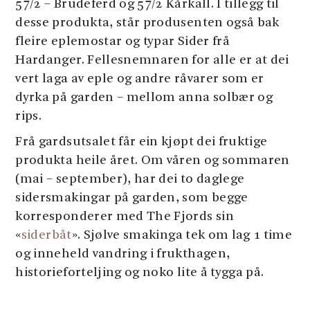
57/2 – Brudeferd og 57/2 Kårkall. I tillegg til
desse produkta, står produsenten også bak
fleire eplemostar og typar Sider frå
Hardanger. Fellesnemnaren for alle er at dei
vert laga av eple og andre råvarer som er
dyrka på garden – mellom anna solbær og
rips.
Frå gardsutsalet får ein kjøpt dei fruktige
produkta heile året. Om våren og sommaren
(mai – september), har dei to daglege
sidersmakingar på garden, som begge
korresponderer med The Fjords sin
«
siderbåt
». Sjølve smakinga tek om lag 1 time
og inneheld vandring i frukthagen,
historieforteljing og noko lite å tygga på.