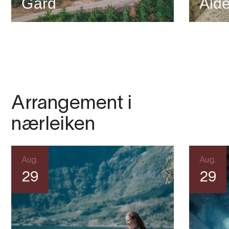
Gard
Alde
Arrangement i
nærleiken
Aug.
Aug.
29
29