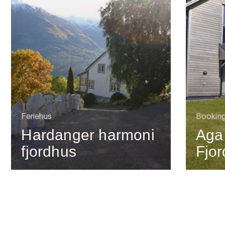
Feriehus
Bookin
Hardanger harmoni
Aga
fjordhus
Fjo