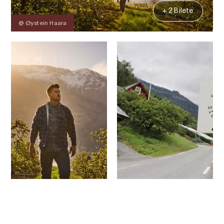
+ 2 Bilete
@ Øystein Haara
Kontakt
Bilete
Om
Prisar
Kart