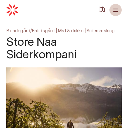
Tilbake til
Heim
Bondegård/Fritidsgård
|
Mat & drikke
|
Sidersmaking
Store Naa
Siderkompani