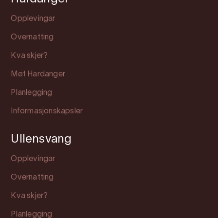
Opplevingar
Overnatting
Kva skjer?
Møt Hardanger
Planlegging
Informasjonskapsler
Ullensvang
Opplevingar
Overnatting
Kva skjer?
Planlegging