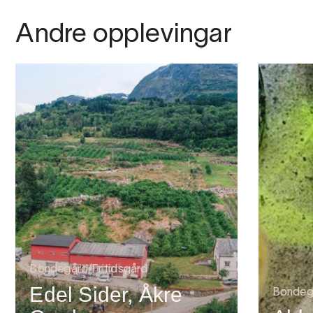
Andre opplevingar
Bondegård/Fritidsgård
Edel Sider, Åkre
Bondegå