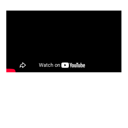
Kom tett på og lær meir om den unike
naturen vår på
Norsk Natursenter -
Hardanger
og
Folgefonnsenteret
. Eller