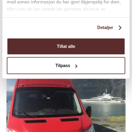
med annen informasjon du har gjort tilgjengelig for dem,
Erleben Sie unvergessliche Abenteuer mit
eller som de har samlet inn gjennom din bruk av
Huskys beim Folgefonna Husky Camp –
tjenestene deres.
gelegen auf Norwegens drittgrößtem
Detaljer
Gletscher! Rasante Hundeschlittentouren,
eindrucksvolle Wanderungen mit Huskys,
Kuschelzeit mit Welpen...
Tillat alle
Tilpass