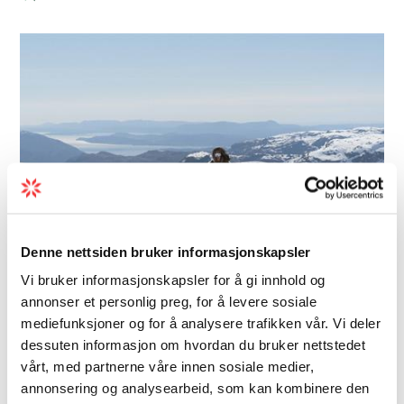
Denne nettsiden bruker informasjonskapsler
Vi bruker informasjonskapsler for å gi innhold og
annonser et personlig preg, for å levere sosiale
mediefunksjoner og for å analysere trafikken vår. Vi deler
Ausflugsmöglichkeiten | Kurze Wanderung |
dessuten informasjon om hvordan du bruker nettstedet
Tageswanderung
vårt, med partnerne våre innen sosiale medier,
Folgefonna Husky Camp
annonsering og analysearbeid, som kan kombinere den