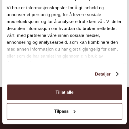
am Fjord im Zentrum von Øystese. Das
Vi bruker informasjonskapsler for å gi innhold og
prestigevolle Projekt, das im Dezember 2019
annonser et personlig preg, for å levere sosiale
fertig gestellt wurde, beinhaltet eine Bade-
mediefunksjoner og for å analysere trafikken vår. Vi deler
dessuten informasjon om hvordan du bruker nettstedet
und Schwimmanlage, Ärztezentrum,
vårt, med partnerne våre innen sosiale medier,
Trainingscente...
annonsering og analysearbeid, som kan kombinere den
med annen informasjon du har gjort tilgjengelig for dem,
eller som de har samlet inn gjennom din bruk av
tjenestene deres.
Detaljer
Tillat alle
Hardanger
Tilpass
Attraktionen