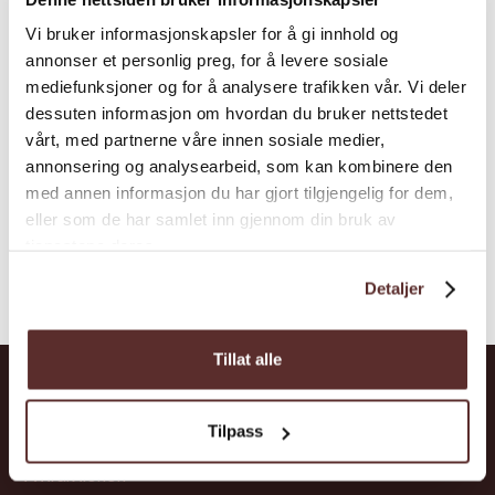
Hardingfjell liegt direkt vor den Toren von
Vi bruker informasjonskapsler for å gi innhold og
Øystese im Herzen von Hardanger –
annonser et personlig preg, for å levere sosiale
umgeben von majestätischen Bergen und
mediefunksjoner og for å analysere trafikken vår. Vi deler
glitzernden Fjorden, mit einem
dessuten informasjon om hvordan du bruker nettstedet
atemberaubenden Blick auf den Folgefonna-
vårt, med partnerne våre innen sosiale medier,
Gletscher. Hier erwartet S...
annonsering og analysearbeid, som kan kombinere den
med annen informasjon du har gjort tilgjengelig for dem,
eller som de har samlet inn gjennom din bruk av
tjenestene deres.
Detaljer
Tillat alle
Hardanger
Tilpass
Attraktionen