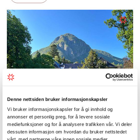
Denne nettsiden bruker informasjonskapsler
Vi bruker informasjonskapsler for å gi innhold og
Besuchscenter | Bussgruppen | Gartenanlage/Landgut
annonser et personlig preg, for å levere sosiale
Baroniet Rosendal
mediefunksjoner og for å analysere trafikken vår. Vi deler
dessuten informasjon om hvordan du bruker nettstedet
Baroniet Rosendal ist die einzige Baronie
vårt, med partnerne våre innen sosiale medier,