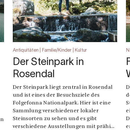
Antiquitäten | Familie/Kinder | Kultur
N
Der Steinpark in
Rosendal
Der Steinpark liegt zentral in Rosendal
D
und ist eines der Besuchsziele des
d
Folgefonna Nationalpark. Hier ist eine
S
Sammlung verschiedener lokaler
e
Steinsorten zu sehen und es gibt
D
on
verschiedene Ausstellungen mit prähi...
e