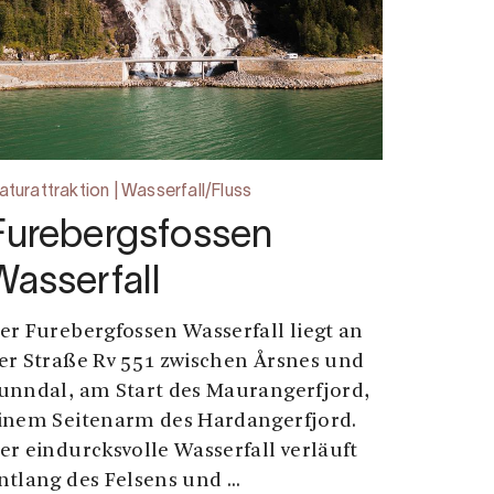
aturattraktion | Wasserfall/Fluss
Furebergsfossen
Wasserfall
er Furebergfossen Wasserfall liegt an
er Straße Rv 551 zwischen Årsnes und
unndal, am Start des Maurangerfjord,
inem Seitenarm des Hardangerfjord.
er eindurcksvolle Wasserfall verläuft
ntlang des Felsens und ...