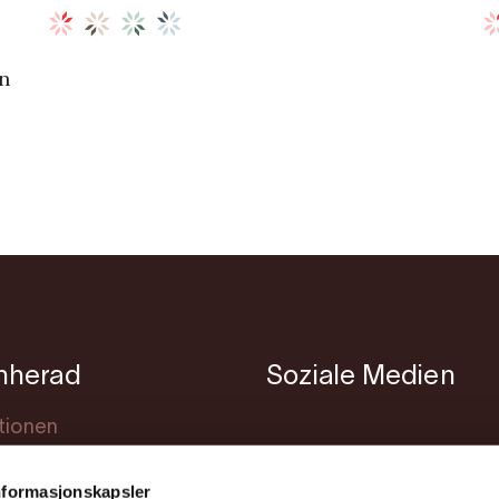
in
nherad
Soziale Medien
tionen
achtung
nformasjonskapsler