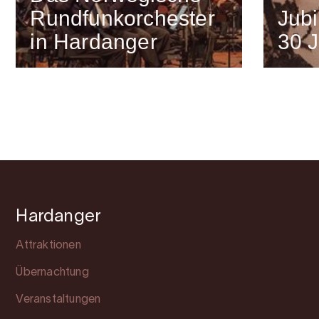
Rundfunkorchester
Jubi
in Hardanger
30 
Hardanger
Attraktionen
Übernachtung
Veranstaltungen