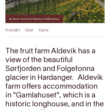
@ Anne-Kristine Mæland Måkestad
Kontakt
Über
Karte
The fruit farm Aldevik has a
view of the beautiful
Sørfjorden and Folgefonna
glacier in Hardanger. Aldevik
farm offers accommodation
in "Gamlahuset", which is a
historic longhouse, and in the