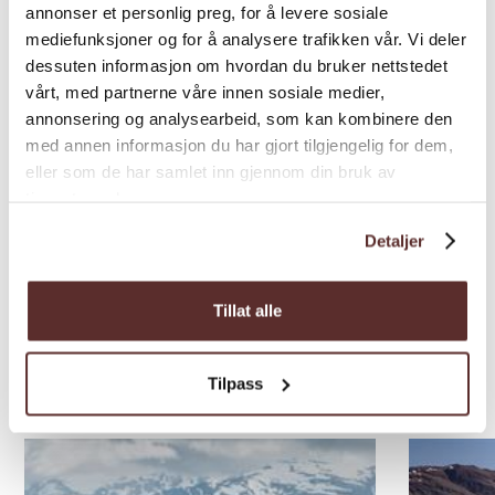
annonser et personlig preg, for å levere sosiale
mediefunksjoner og for å analysere trafikken vår. Vi deler
dessuten informasjon om hvordan du bruker nettstedet
vårt, med partnerne våre innen sosiale medier,
annonsering og analysearbeid, som kan kombinere den
med annen informasjon du har gjort tilgjengelig for dem,
eller som de har samlet inn gjennom din bruk av
tjenestene deres.
Detaljer
Tillat alle
Tilpass
Weitere Attraktionen