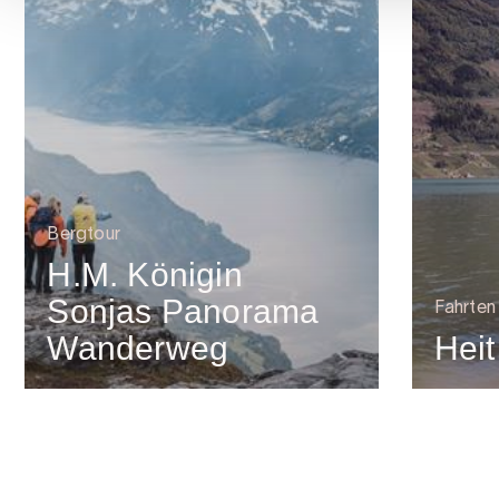
Bergtour
H.M. Königin
Sonjas Panorama
Fahrten 
Wanderweg
Hei