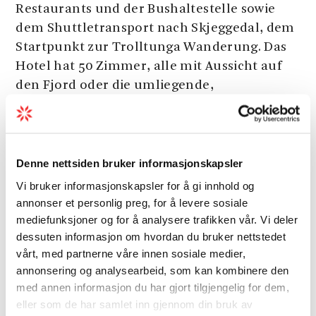
Restaurants und der Bushaltestelle sowie
dem Shuttletransport nach Skjeggedal, dem
Startpunkt zur Trolltunga Wanderung. Das
Hotel hat 50 Zimmer, alle mit Aussicht auf
den Fjord oder die umliegende,
beeindruckende Berglandschaft.
Frühstücksrestaurant und gratis Parkplatz
für Gäste.
Denne nettsiden bruker informasjonskapsler
Vi bruker informasjonskapsler for å gi innhold og
Allgemeine Einrichtungen
annonser et personlig preg, for å levere sosiale
mediefunksjoner og for å analysere trafikken vår. Vi deler
dessuten informasjon om hvordan du bruker nettstedet
Konferenzausstattung
vårt, med partnerne våre innen sosiale medier,
annonsering og analysearbeid, som kan kombinere den
med annen informasjon du har gjort tilgjengelig for dem,
Restaurantbetrieb
eller som de har samlet inn gjennom din bruk av