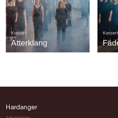
Konzert
Konzert
Atterklang
Fäde
Hardanger