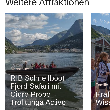
Weitere Attraktionen
Abenteuer
RIB Schnellboot
Fjord Safari mit
Familie
Cidre Probe -
Kra
Trolltunga Active
Wis