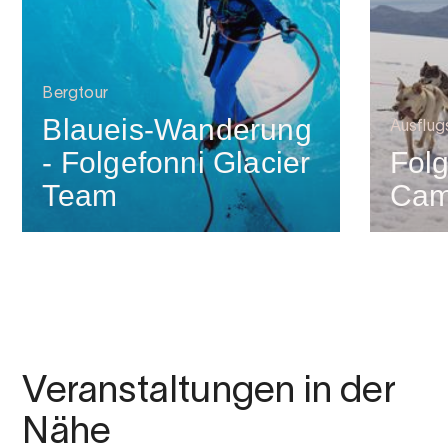
Bergtour
Blaueis-Wanderung
Ausflug
- Folgefonni Glacier
Fol
Team
Ca
Veranstaltungen in der
Nähe