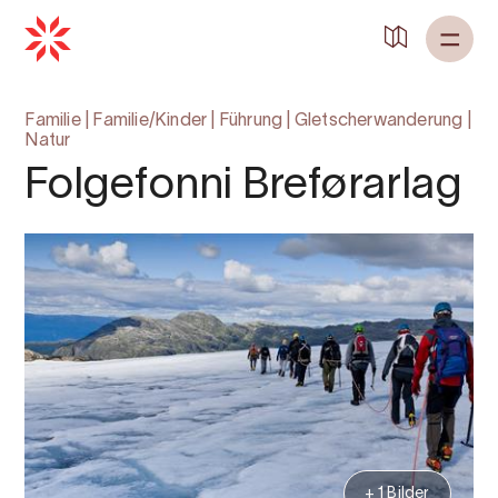
Zurück zu
Startseite
Familie
|
Familie/Kinder
|
Führung
|
Gletscherwanderung
|
Natur
Folgefonni Breførarlag
+ 1 Bilder