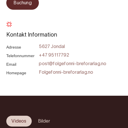
Buchung
Kontakt Information
Adresse
5627 Jondal
Telefonnummer
+47 95117792
Email
post@folgefonni-breforarlag.no
Homepage
Folgefonni-breforarlag.no
Videos
Bilder