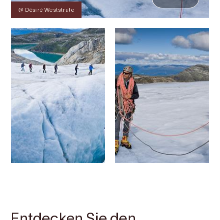
@ Désiré Weststrate
Kontakt
Bilder
Über
Karte
Entdecken Sie den