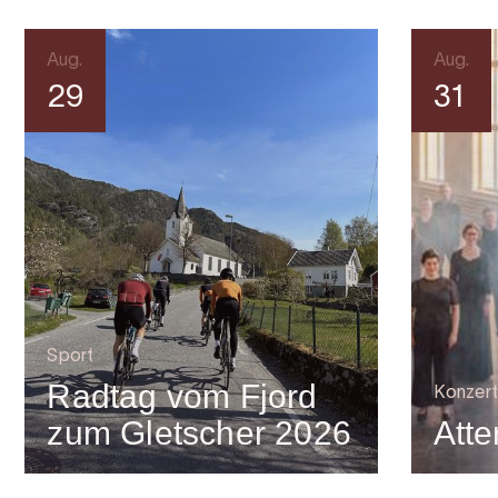
Aug.
Aug.
29
31
Sport
Radtag vom Fjord
Konzert
zum Gletscher 2026
Atte