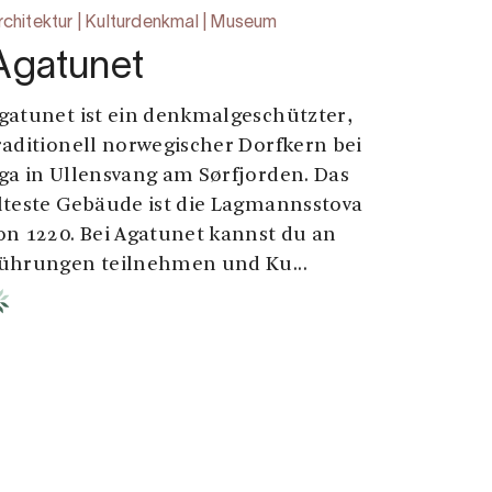
rchitektur | Kulturdenkmal | Museum
Agatunet
gatunet ist ein denkmalgeschützter,
raditionell norwegischer Dorfkern bei
ga in Ullensvang am Sørfjorden. Das
lteste Gebäude ist die Lagmannsstova
on 1220. Bei Agatunet kannst du an
ührungen teilnehmen und Ku...