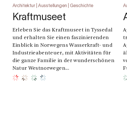
Architektur | Ausstellungen | Geschichte
A
Kraftmuseet
Erleben Sie das Kraftmuseet in Tyssedal
A
und erhalten Sie einen faszinierenden
t
Einblick in Norwegens Wasserkraft- und
A
Industrieabenteuer, mit Aktivitäten für
ä
die ganze Familie in der wunderschönen
v
Natur Westnorwegen...
F