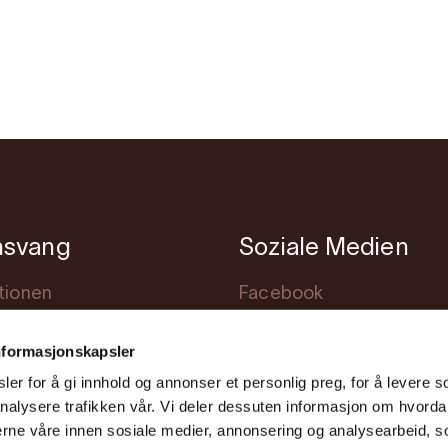
nsvang
Soziale Medien
tionen
Facebook
achtung
Instagram
nformasjonskapsler
staltungen
Youtube
er for å gi innhold og annonser et personlig preg, for å levere s
ng
nalysere trafikken vår. Vi deler dessuten informasjon om hvorda
nerne våre innen sosiale medier, annonsering og analysearbeid, 