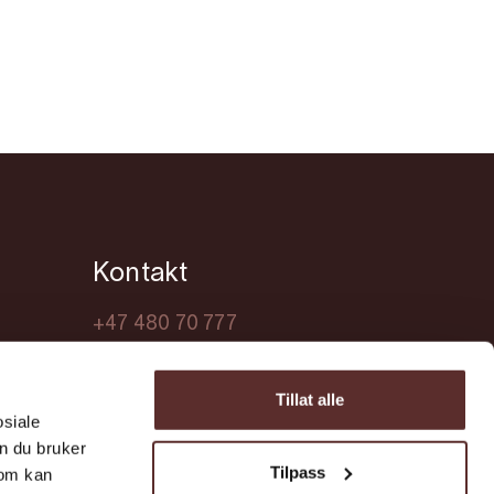
Kontakt
+47 480 70 777
turist@ullensvang.kommune.no
Tillat alle
osiale
n du bruker
Tilpass
som kan