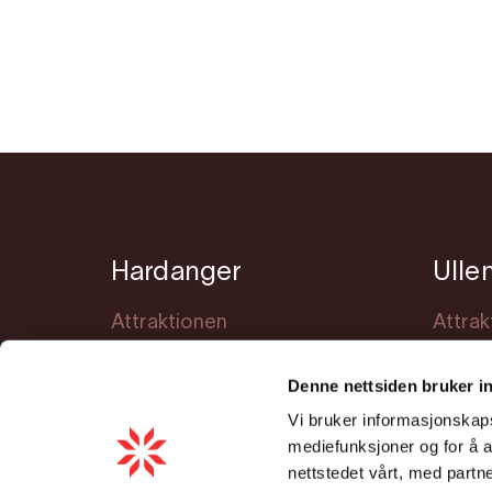
Hardanger
Ulle
Attraktionen
Attrak
Übernachtung
Übern
Denne nettsiden bruker i
Veranstaltungen
Veran
Vi bruker informasjonskapsl
Lerne Hardanger kennen
Planu
mediefunksjoner og for å a
Planung
nettstedet vårt, med part