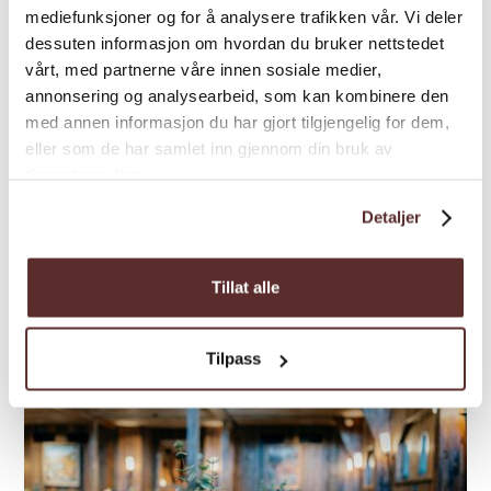
mediefunksjoner og for å analysere trafikken vår. Vi deler
Local produzierte Lebensmittel | Restaurant
dessuten informasjon om hvordan du bruker nettstedet
vårt, med partnerne våre innen sosiale medier,
Restaurant Tyssedal Hotel
annonsering og analysearbeid, som kan kombinere den
med annen informasjon du har gjort tilgjengelig for dem,
Norwegische und internationale
eller som de har samlet inn gjennom din bruk av
Geschmackserlebnisse in Kombination mit
tjenestene deres.
majestätischem Fjordblick und
beeindruckender Kunst. Im Restaurant des
Detaljer
Tyssedal Hotels werden hervorragende
Gerichte mit einer einzigartigen At...
Tillat alle
Tilpass