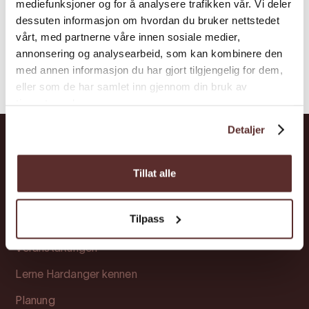
mediefunksjoner og for å analysere trafikken vår. Vi deler
dessuten informasjon om hvordan du bruker nettstedet
vårt, med partnerne våre innen sosiale medier,
annonsering og analysearbeid, som kan kombinere den
med annen informasjon du har gjort tilgjengelig for dem,
eller som de har samlet inn gjennom din bruk av
tjenestene deres.
Detaljer
Hardanger
Tillat alle
Attraktionen
Tilpass
Übernachtung
Veranstaltungen
Lerne Hardanger kennen
Planung