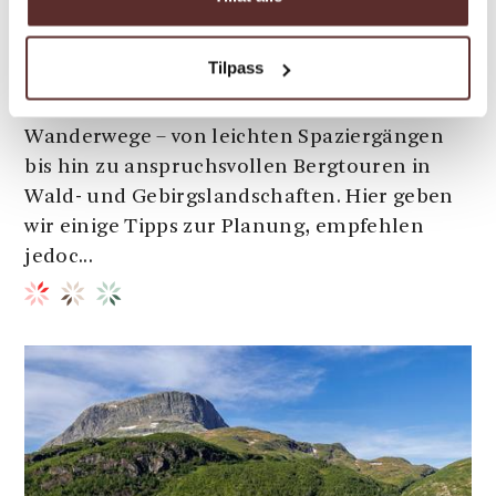
Beeren pflücken und pilze sammeln | Familie | Fotospot
Wanderungen, Ulvik
Tilpass
Ulvik bietet ein weitläufiges Netz markierter
Wanderwege – von leichten Spaziergängen
bis hin zu anspruchsvollen Bergtouren in
Wald- und Gebirgslandschaften. Hier geben
wir einige Tipps zur Planung, empfehlen
jedoc...