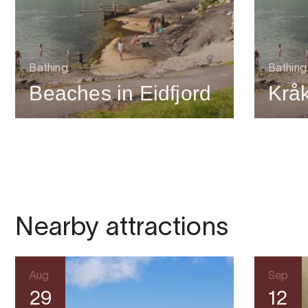
Bathing
Bathing
Beaches in Eidfjord
Krå
Nearby attractions
Aug
Sep
29
12