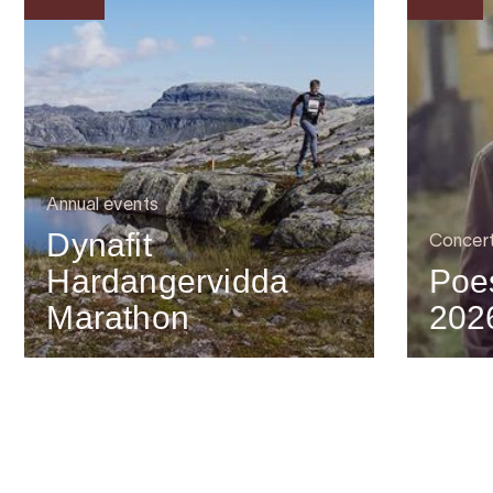
Annual events
Dynafit
Concer
Hardangervidda
Poes
Marathon
202