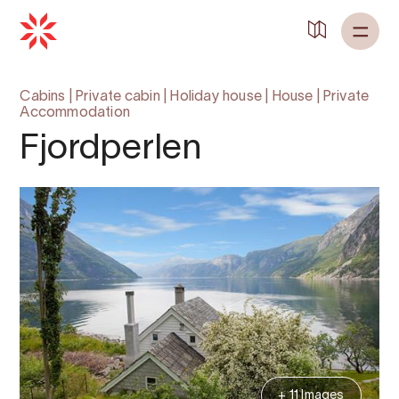
Back to
Home
Cabins
|
Private cabin
|
Holiday house
|
House
|
Private
Accommodation
Fjordperlen
+ 11 Images