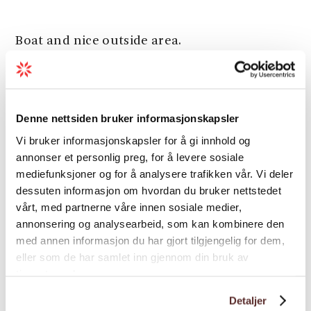
Boat and nice outside area.
General facilities
Denne nettsiden bruker informasjonskapsler
Vi bruker informasjonskapsler for å gi innhold og
Room facilities
annonser et personlig preg, for å levere sosiale
mediefunksjoner og for å analysere trafikken vår. Vi deler
dessuten informasjon om hvordan du bruker nettstedet
Season
vårt, med partnerne våre innen sosiale medier,
annonsering og analysearbeid, som kan kombinere den
med annen informasjon du har gjort tilgjengelig for dem,
eller som de har samlet inn gjennom din bruk av
tjenestene deres.
Detaljer
Map