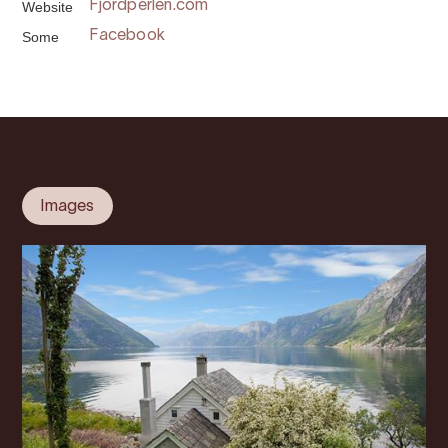
Website
Fjordperlen.com
Some
Facebook
Images