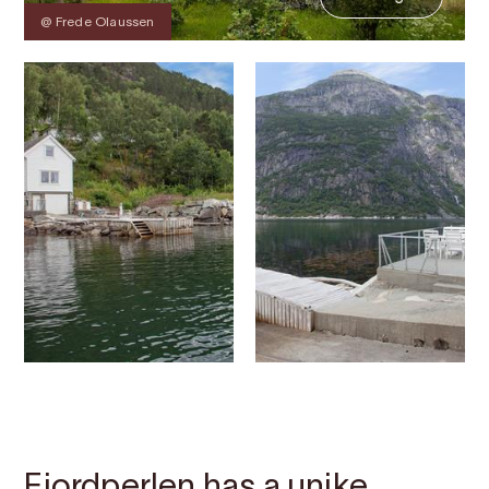
@ Frede Olaussen
Contact
Images
About
Map
Fjordperlen has a unike