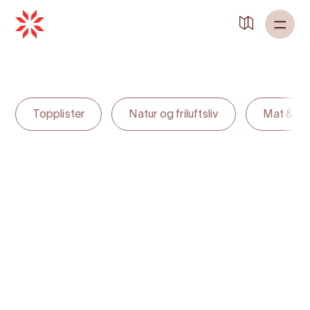
Back to
Home
Topplister
Natur og friluftsliv
Mat & dr