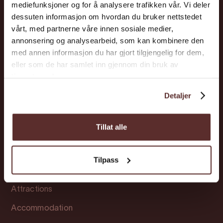
mediefunksjoner og for å analysere trafikken vår. Vi deler
dessuten informasjon om hvordan du bruker nettstedet
Hardanger
vårt, med partnerne våre innen sosiale medier,
annonsering og analysearbeid, som kan kombinere den
Attractions
med annen informasjon du har gjort tilgjengelig for dem,
eller som de har samlet inn gjennom din bruk av
Accommodation
tjenestene deres.
Events
Detaljer
Meet Hardanger
Planning
Tillat alle
Cookie consent
Tilpass
Eidfjord
Attractions
Accommodation