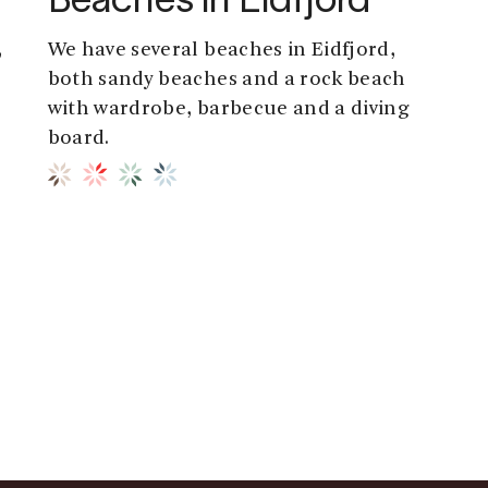
Beaches in Eidfjord
,
We have several beaches in Eidfjord,
both sandy beaches and a rock beach
with wardrobe, barbecue and a diving
board.