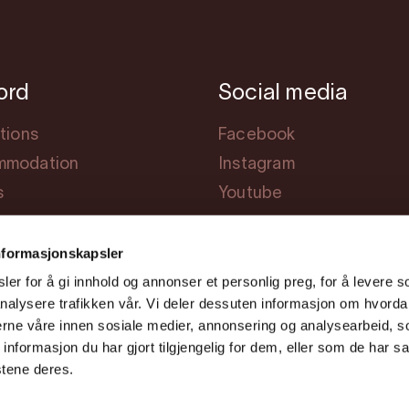
jord
Social media
tions
Facebook
modation
Instagram
s
Youtube
ng
nformasjonskapsler
er for å gi innhold og annonser et personlig preg, for å levere s
nalysere trafikken vår. Vi deler dessuten informasjon om hvorda
nerne våre innen sosiale medier, annonsering og analysearbeid, 
formasjon du har gjort tilgjengelig for dem, eller som de har sa
stene deres.