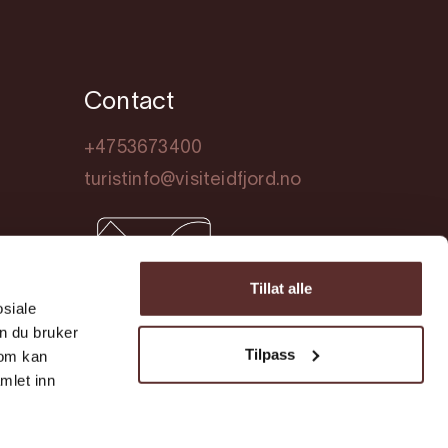
Contact
+4753673400
turistinfo@visiteidfjord.no
Tillat alle
osiale
n du bruker
Tilpass
som kan
mlet inn