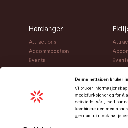
Hardanger
Eidf
Attractions
Attrac
Accommodation
Accom
Events
Event
Meet Hardanger
Planni
Denne nettsiden bruker i
Planning
Vi bruker informasjonskapsl
Cookie consent
mediefunksjoner og for å a
nettstedet vårt, med part
kombinere den med annen in
gjennom din bruk av tjene