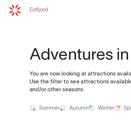
Eidfjord
Back to
hardangerfjord.com
Adventures in 
You are now looking at attractions avail
Use the filter to see attractions availab
and/or other seasons.
Summer
Autumn
Winter
Sp