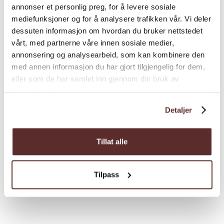
annonser et personlig preg, for å levere sosiale
mediefunksjoner og for å analysere trafikken vår. Vi deler
dessuten informasjon om hvordan du bruker nettstedet
vårt, med partnerne våre innen sosiale medier,
annonsering og analysearbeid, som kan kombinere den
med annen informasjon du har gjort tilgjengelig for dem,
eller som de har samlet inn gjennom din bruk av
Boat | Trips | Boat trips
tjenestene deres.
Halnekongen
Detaljer
Combine the hike with a boat trip. The rib-
boat Halnekongen gives you a ride from
Tillat alle
Halne Fjellstugu (located by the main road
rv7) 13 km into the Hardangervidda
Tilpass
mountain plateu.