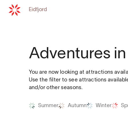
Eidfjord
Back to
hardangerfjord.com
Adventures in 
You are now looking at attractions avail
Use the filter to see attractions availab
and/or other seasons.
Summer
Autumn
Winter
Sp