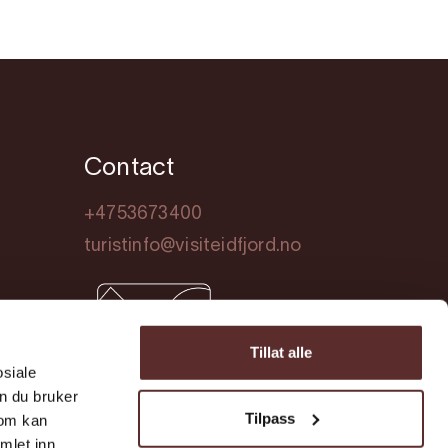
Contact
+4753673400
turistinfo@visiteidfjord.no
Tillat alle
osiale
n du bruker
Tilpass
som kan
mlet inn