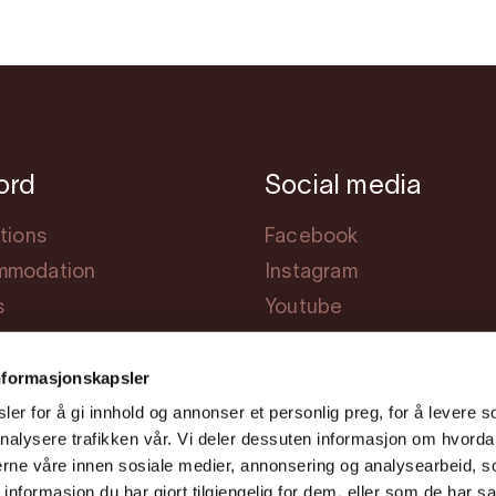
jord
Social media
tions
Facebook
modation
Instagram
s
Youtube
ng
nformasjonskapsler
er for å gi innhold og annonser et personlig preg, for å levere s
nalysere trafikken vår. Vi deler dessuten informasjon om hvorda
nerne våre innen sosiale medier, annonsering og analysearbeid, 
formasjon du har gjort tilgjengelig for dem, eller som de har sa