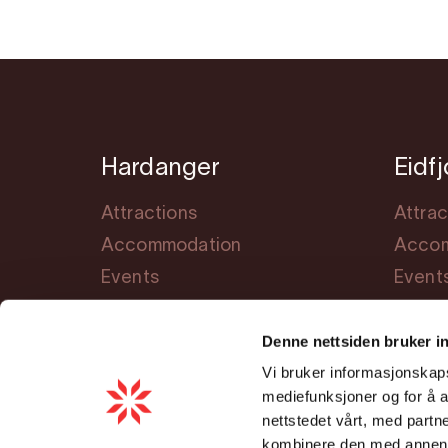
Hardanger
Eidf
Attractions
Attrac
Accommodation
Accom
Events
Event
Meet Hardanger
Planni
Denne nettsiden bruker i
Planning
Vi bruker informasjonskapsl
Cookie consent
mediefunksjoner og for å a
nettstedet vårt, med part
kombinere den med annen in