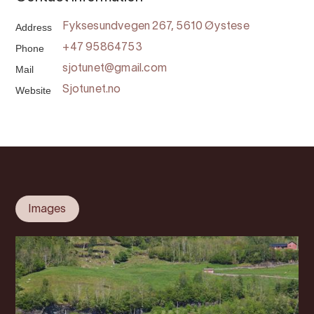
Address
Fyksesundvegen 267, 5610 Øystese
Phone
+47 95864753
Mail
sjotunet@gmail.com
Website
Sjotunet.no
Images