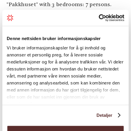
"Pakkhuset" with 3 bedrooms: 7 persons.
(Next to Naustferie).
Activities
Denne nettsiden bruker informasjonskapsler
Vi bruker informasjonskapsler for å gi innhold og
annonser et personlig preg, for å levere sosiale
Disabled persons
mediefunksjoner og for å analysere trafikken vår. Vi deler
dessuten informasjon om hvordan du bruker nettstedet
vårt, med partnerne våre innen sosiale medier,
Hire
annonsering og analysearbeid, som kan kombinere den
med annen informasjon du har gjort tilgjengelig for dem,
eller som de har samlet inn gjennom din bruk av
Room facilities
tjenestene deres.
Detaljer
Season