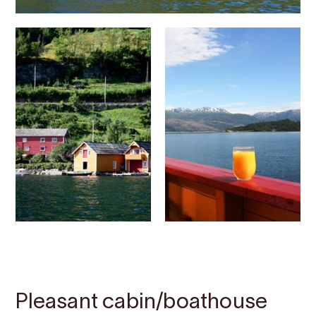
Contact
Images
About
Map
Pleasant cabin/boathouse