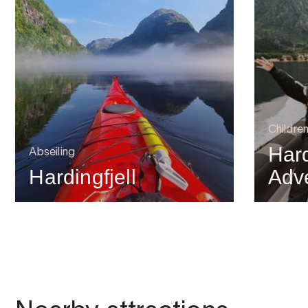
Children
Har
Abseiling
Hardingfjell
Adv