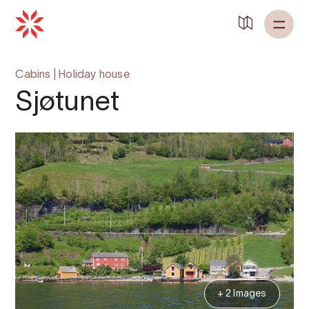
Back to
Home
Cabins
|
Holiday house
Sjøtunet
+ 2 Images