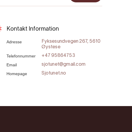
Kontakt Information
Adresse
Fyksesundvegen 267, 5610
Øystese
Telefonnummer
+47 95864753
Email
sjotunet@gmail.com
Homepage
Sjotunet.no