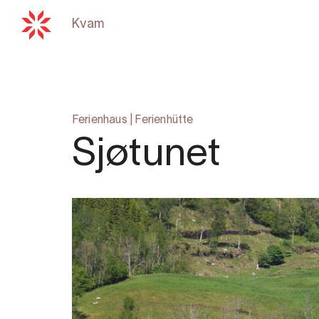
Kvam
Zurück zu
hardangerfjord.com
Ferienhaus
|
Ferienhütte
Sjøtunet